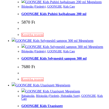
Megnézem
Bőrápolás (Fürdetés)
,
GOONGBE
,
Kids Care
GOONGBE Kids Puhító hajbalzsam 200 ml
5870
Ft
Kosárba teszem
Megnézem
Megnézem
Bőrápolás (Fürdetés)
,
GOONGBE
,
Kids Care
GOONGBE Kids Selymesítő sampon 300 ml
7680
Ft
Kosárba teszem
Megnézem
Megnézem
Babaápolás
,
Bőrápolás (Fürdetés, Hidratálás Szett)
,
GOONGBE
,
Kids
Care
GOONGBE Kids Utazószett