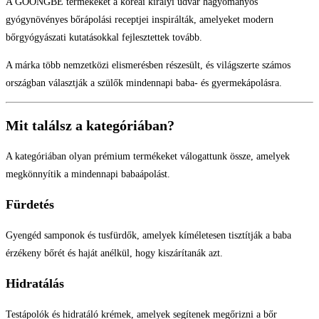
A GOONGBE termékeket a koreai királyi udvar hagyományos
gyógynövényes bőrápolási receptjei inspirálták, amelyeket modern
bőrgyógyászati kutatásokkal fejlesztettek tovább.
A márka több nemzetközi elismerésben részesült, és világszerte számos
országban választják a szülők mindennapi baba- és gyermekápolásra.
Mit találsz a kategóriában?
A kategóriában olyan prémium termékeket válogattunk össze, amelyek
megkönnyítik a mindennapi babaápolást.
Fürdetés
Gyengéd samponok és tusfürdők, amelyek kíméletesen tisztítják a baba
érzékeny bőrét és haját anélkül, hogy kiszárítanák azt.
Hidratálás
Testápolók és hidratáló krémek, amelyek segítenek megőrizni a bőr