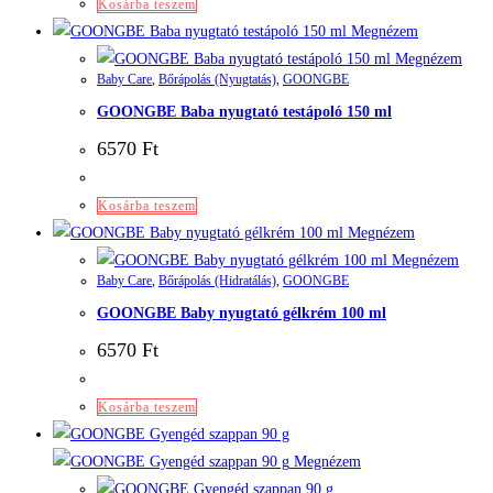
Kosárba teszem
Megnézem
Megnézem
Baby Care
,
Bőrápolás (Nyugtatás)
,
GOONGBE
GOONGBE Baba nyugtató testápoló 150 ml
6570
Ft
Kosárba teszem
Megnézem
Megnézem
Baby Care
,
Bőrápolás (Hidratálás)
,
GOONGBE
GOONGBE Baby nyugtató gélkrém 100 ml
6570
Ft
Kosárba teszem
Megnézem