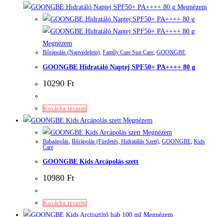
Megnézem
Megnézem
Bőrápolás (Napvédelem)
,
Family Care Sun Care
,
GOONGBE
GOONGBE Hidratáló Naptej SPF50+ PA++++ 80 g
10290
Ft
Kosárba teszem
Megnézem
Megnézem
Babaápolás
,
Bőrápolás (Fürdetés, Hidratálás Szett)
,
GOONGBE
,
Kids
Care
GOONGBE Kids Arcápolás szett
10980
Ft
Kosárba teszem
Megnézem