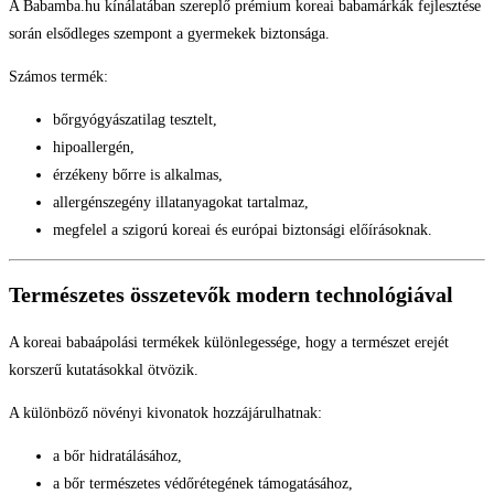
A Babamba.hu kínálatában szereplő prémium koreai babamárkák fejlesztése
során elsődleges szempont a gyermekek biztonsága.
Számos termék:
bőrgyógyászatilag tesztelt,
hipoallergén,
érzékeny bőrre is alkalmas,
allergénszegény illatanyagokat tartalmaz,
megfelel a szigorú koreai és európai biztonsági előírásoknak.
Természetes összetevők modern technológiával
A koreai babaápolási termékek különlegessége, hogy a természet erejét
korszerű kutatásokkal ötvözik.
A különböző növényi kivonatok hozzájárulhatnak:
a bőr hidratálásához,
a bőr természetes védőrétegének támogatásához,