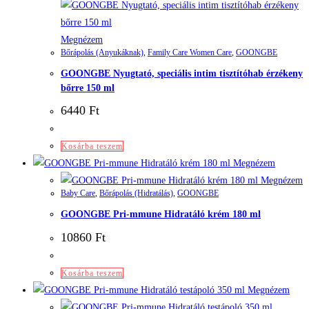
Megnézem
Bőrápolás (Anyukáknak)
,
Family Care Women Care
,
GOONGBE
GOONGBE Nyugtató, speciális intim tisztítóhab érzékeny
bőrre 150 ml
6440
Ft
Kosárba teszem
Megnézem
Megnézem
Baby Care
,
Bőrápolás (Hidratálás)
,
GOONGBE
GOONGBE Pri-mmune Hidratáló krém 180 ml
10860
Ft
Kosárba teszem
Megnézem