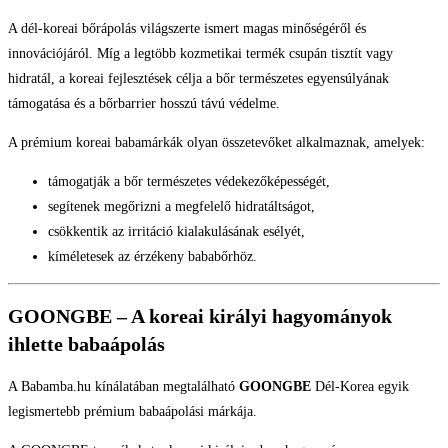
A dél-koreai bőrápolás világszerte ismert magas minőségéről és
innovációjáról. Míg a legtöbb kozmetikai termék csupán tisztít vagy
hidratál, a koreai fejlesztések célja a bőr természetes egyensúlyának
támogatása és a bőrbarrier hosszú távú védelme.
A prémium koreai babamárkák olyan összetevőket alkalmaznak, amelyek:
támogatják a bőr természetes védekezőképességét,
segítenek megőrizni a megfelelő hidratáltságot,
csökkentik az irritáció kialakulásának esélyét,
kíméletesek az érzékeny bababőrhöz.
GOONGBE – A koreai királyi hagyományok
ihlette babaápolás
A Babamba.hu kínálatában megtalálható
GOONGBE
Dél-Korea egyik
legismertebb prémium babaápolási márkája.