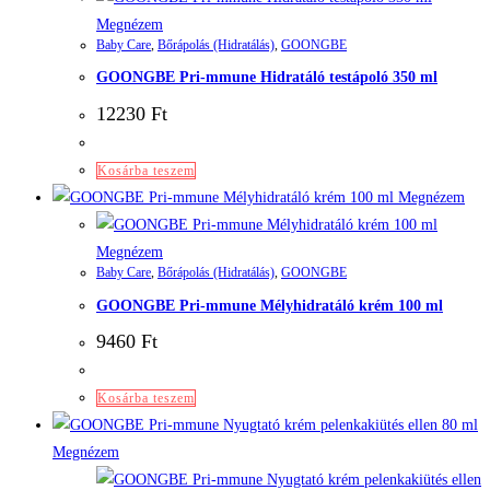
Megnézem
Baby Care
,
Bőrápolás (Hidratálás)
,
GOONGBE
GOONGBE Pri-mmune Hidratáló testápoló 350 ml
12230
Ft
Kosárba teszem
Megnézem
Megnézem
Baby Care
,
Bőrápolás (Hidratálás)
,
GOONGBE
GOONGBE Pri-mmune Mélyhidratáló krém 100 ml
9460
Ft
Kosárba teszem
Megnézem