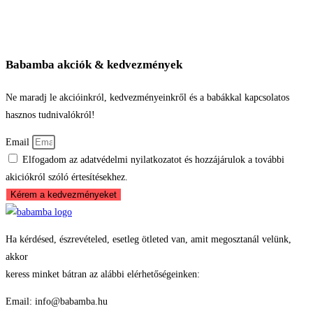
Babamba akciók & kedvezmények
Ne maradj le akcióinkról, kedvezményeinkről és a babákkal kapcsolatos
hasznos tudnivalókról!
Email
Elfogadom az adatvédelmi nyilatkozatot és hozzájárulok a további
akiciókról szóló értesítésekhez.
Kérem a kedvezményeket
Ha kérdésed, észrevételed, esetleg ötleted van, amit megosztanál velünk,
akkor
keress minket bátran az alábbi elérhetőségeinken:
Email: info@babamba.hu