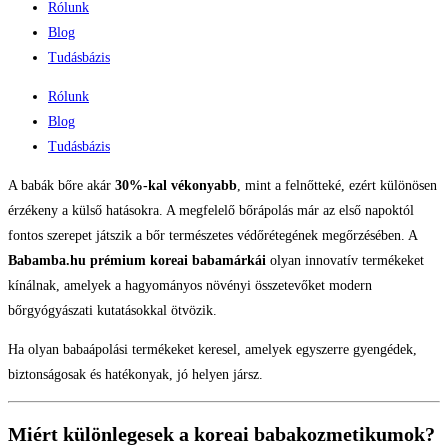
Rólunk
Blog
Tudásbázis
Rólunk
Blog
Tudásbázis
A babák bőre akár
30%-kal vékonyabb
, mint a felnőtteké, ezért különösen
érzékeny a külső hatásokra. A megfelelő bőrápolás már az első napoktól
fontos szerepet játszik a bőr természetes védőrétegének megőrzésében. A
Babamba.hu prémium koreai babamárkái
olyan innovatív termékeket
kínálnak, amelyek a hagyományos növényi összetevőket modern
bőrgyógyászati kutatásokkal ötvözik.
Ha olyan babaápolási termékeket keresel, amelyek egyszerre gyengédek,
biztonságosak és hatékonyak, jó helyen jársz.
Miért különlegesek a koreai babakozmetikumok?