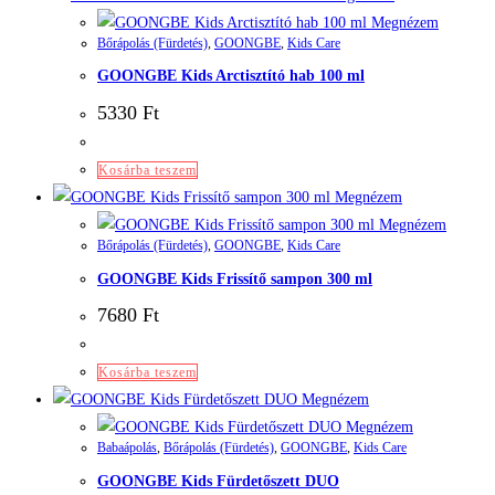
Megnézem
Bőrápolás (Fürdetés)
,
GOONGBE
,
Kids Care
GOONGBE Kids Arctisztító hab 100 ml
5330
Ft
Kosárba teszem
Megnézem
Megnézem
Bőrápolás (Fürdetés)
,
GOONGBE
,
Kids Care
GOONGBE Kids Frissítő sampon 300 ml
7680
Ft
Kosárba teszem
Megnézem
Megnézem
Babaápolás
,
Bőrápolás (Fürdetés)
,
GOONGBE
,
Kids Care
GOONGBE Kids Fürdetőszett DUO