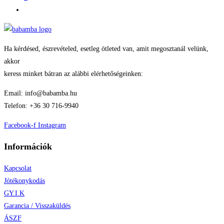
Ha kérdésed, észrevételed, esetleg ötleted van, amit megosztanál velünk,
akkor
keress minket bátran az alábbi elérhetőségeinken:
Email: info@babamba.hu
Telefon: +36 30 716-9940
Facebook-f
Instagram
Információk
Kapcsolat
Jótékonykodás
GY.I.K
Garancia / Visszaküldés
ÁSZF