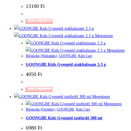
13100
Ft
Kosárba teszem
Megnézem
Megnézem
Bőrápolás (Hidratálás)
,
GOONGBE
,
Kids Care
GOONGBE Kids Gyengéd ajakbalzsam 3.3 g
4050
Ft
Kosárba teszem
Megnézem
Megnézem
Bőrápolás (Fürdetés)
,
GOONGBE
,
Kids Care
GOONGBE Kids Gyengéd tusfürdő 300 ml
6980
Ft