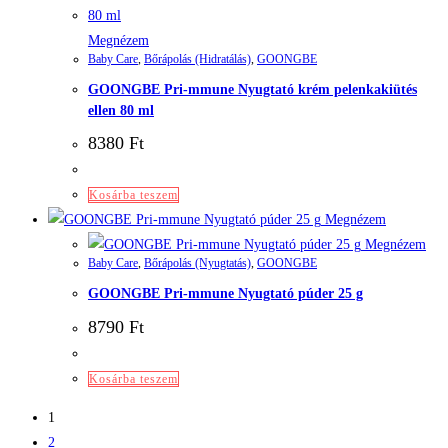
Megnézem
Baby Care
,
Bőrápolás (Hidratálás)
,
GOONGBE
GOONGBE Pri-mmune Nyugtató krém pelenkakiütés
ellen 80 ml
8380
Ft
Kosárba teszem
Megnézem
Megnézem
Baby Care
,
Bőrápolás (Nyugtatás)
,
GOONGBE
GOONGBE Pri-mmune Nyugtató púder 25 g
8790
Ft
Kosárba teszem
1
2