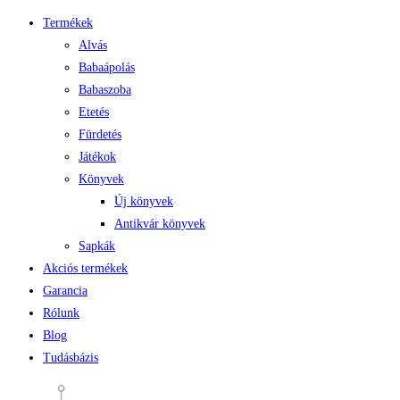
Termékek
Alvás
Babaápolás
Babaszoba
Etetés
Fürdetés
Játékok
Könyvek
Új könyvek
Antikvár könyvek
Sapkák
Akciós termékek
Garancia
Rólunk
Blog
Tudásbázis