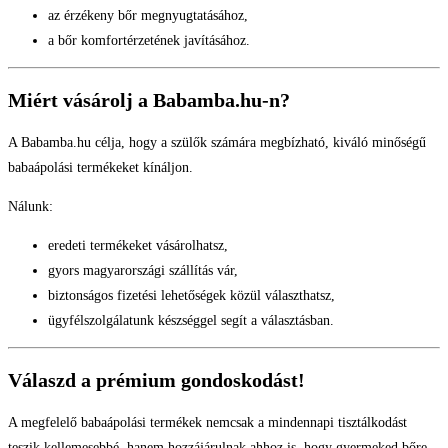
az érzékeny bőr megnyugtatásához,
a bőr komfortérzetének javításához.
Miért vásárolj a Babamba.hu-n?
A Babamba.hu célja, hogy a szülők számára megbízható, kiváló minőségű
babaápolási termékeket kínáljon.
Nálunk:
eredeti termékeket vásárolhatsz,
gyors magyarországi szállítás vár,
biztonságos fizetési lehetőségek közül választhatsz,
ügyfélszolgálatunk készséggel segít a választásban.
Válaszd a prémium gondoskodást!
A megfelelő babaápolási termékek nemcsak a mindennapi tisztálkodást
teszik kellemesebbé, hanem hozzájárulnak ahhoz is, hogy gyermeked bőre