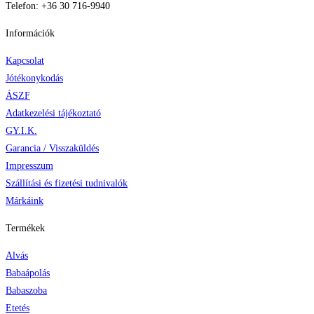
Telefon: +36 30 716-9940
Információk
Kapcsolat
Jótékonykodás
ÁSZF
Adatkezelési tájékoztató
GY.I.K.
Garancia / Visszaküldés
Impresszum
Szállítási és fizetési tudnivalók
Márkáink
Termékek
Alvás
Babaápolás
Babaszoba
Etetés