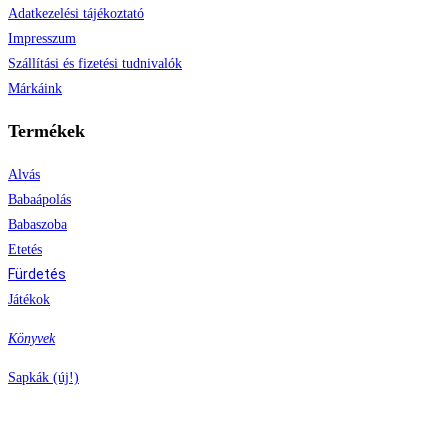
Adatkezelési tájékoztató
Impresszum
Szállítási és fizetési tudnivalók
Márkáink
Termékek
Alvás
Babaápolás
Babaszoba
Etetés
Fürdetés
Játékok
Könyvek
Sapkák (új!)