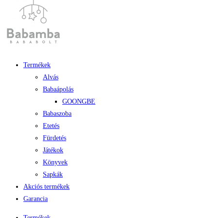
Termékek
Alvás
Babaápolás
GOONGBE
Babaszoba
Etetés
Fürdetés
Játékok
Könyvek
Sapkák
Akciós termékek
Garancia
Termékek