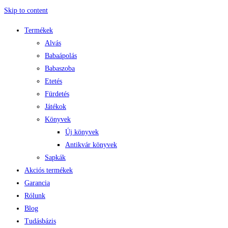
Skip to content
Termékek
Alvás
Babaápolás
Babaszoba
Etetés
Fürdetés
Játékok
Könyvek
Új könyvek
Antikvár könyvek
Sapkák
Akciós termékek
Garancia
Rólunk
Blog
Tudásbázis