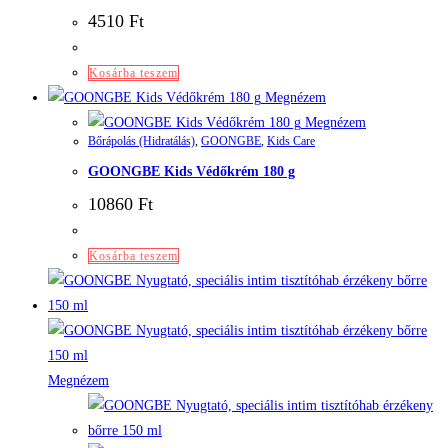
4510
Ft
Kosárba teszem
Megnézem
Megnézem
Bőrápolás (Hidratálás)
,
GOONGBE
,
Kids Care
GOONGBE Kids Védőkrém 180 g
10860
Ft
Kosárba teszem
Megnézem