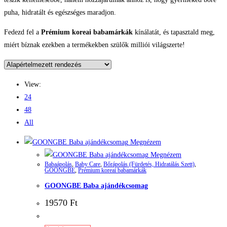
puha, hidratált és egészséges maradjon.
Fedezd fel a
Prémium koreai babamárkák
kínálatát, és tapasztald meg,
miért bíznak ezekben a termékekben szülők milliói világszerte!
View:
24
48
All
Megnézem
Megnézem
Babaápolás
,
Baby Care
,
Bőrápolás (Fürdetés, Hidratálás Szett)
,
GOONGBE
,
Prémium koreai babamárkák
GOONGBE Baba ajándékcsomag
19570
Ft