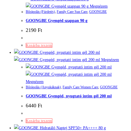
Megnézem
Bőrápolás (Fürdetés)
,
Family Care Sun Care
,
GOONGBE
GOONGBE Gyengéd szappan 90 g
2190
Ft
Kosárba teszem
Megnézem
Megnézem
Bőrápolás (Anyukáknak)
,
Family Care Women Care
,
GOONGBE
GOONGBE Gyengéd, nyugtató intim gél 200 ml
6440
Ft
Kosárba teszem