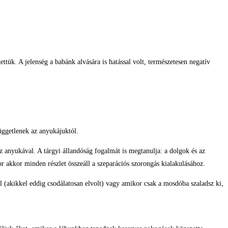
ttük. A jelenség a babánk alvására is hatással volt, természetesen negatív
függetlenek az anyukájuktól.
 anyukával. A tárgyi állandóság fogalmát is megtanulja: a dolgok és az
r akkor minden részlet összeáll a szeparációs szorongás kialakulásához.
l (akikkel eddig csodálatosan elvolt) vagy amikor csak a mosdóba szaladsz ki,