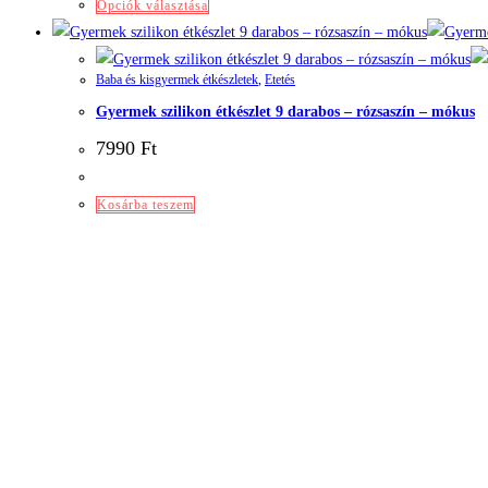
Ennek
Opciók választása
a
terméknek
Baba és kisgyermek étkészletek
,
Etetés
több
Gyermek szilikon étkészlet 9 darabos – rózsaszín – mókus
variációja
van.
7990
Ft
A
változatok
Kosárba teszem
a
termékoldalon
választhatók
ki