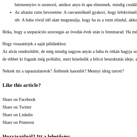
bármennyire is szomorú, amikor anyu és apu elmennek, mindig csodála
Az altatási rutin bevezetése: A csecsemőknél gyakori, hogy lefekvésnél 
stb. A baba rövid idő alatt megtanulja, hogy ha ez a rutin elindul, akko
Ritka, hogy a szeparációs szorongás az óvodás évek után is fennmarad. Ha mégi
Hogy visszatérjek a saját példánkhoz:
Az alvás rendeződött, de még mindig nagyon anyás a baba és ritkán hagyja szó
de többet ki fogunk még próbálni, mert közeledik a bölcsi beszoktatás ideje,
Nektek mi a tapasztalatotok? Átéltetek hasonlót? Mennyi ideig tartott?
Like this article?
Share on Facebook
Share on Twitter
Share on Linkdin
Share on Pinterest
Hozzászólnál? Itt a lehetőség: