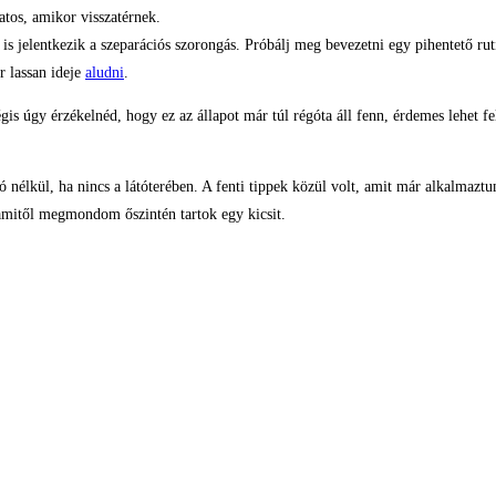
tos, amikor visszatérnek.
is jelentkezik a szeparációs szorongás. Próbálj meg bevezetni egy pihentető rut
r lassan ideje
aludni
.
s úgy érzékelnéd, hogy ez az állapot már túl régóta áll fenn, érdemes lehet fe
 nélkül, ha nincs a látóterében. A fenti tippek közül volt, amit már alkalmazt
 amitől megmondom őszintén tartok egy kicsit.