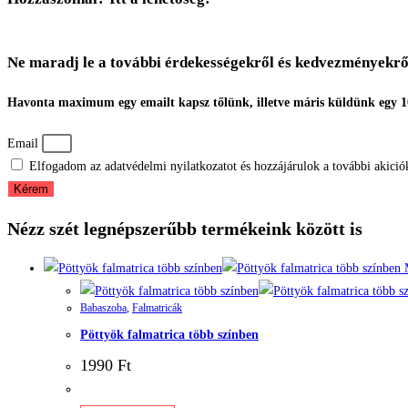
Ne maradj le a további érdekességekről és kedvezményekrő
Havonta maximum egy emailt kapsz tőlünk, illetve máris küldünk egy 
Email
Elfogadom az adatvédelmi nyilatkozatot és hozzájárulok a további akiciók
Kérem
Nézz szét legnépszerűbb termékeink között is
Babaszoba
,
Falmatricák
Pöttyök falmatrica több színben
1990
Ft