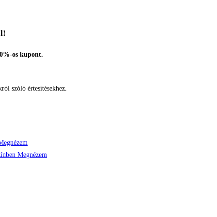
l!
10%-os kupont.
ról szóló értesítésekhez.
Megnézem
Megnézem