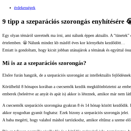
érdekességek
9 tipp a szeparációs szorongás enyhítésére 😭🙆
Egy olyan témáról szeretnék ma írni, ami nálunk éppen aktuális. A “tünetek” el
értelemben. 😬 Nálunk mindez kb másfél éves kor környékén kezdődött…
Emiatt is gondoltam, hogy kicsit jobban utánajárok a témának és egyúttal öss
Mi is az a szeparációs szorongás?
Elsőre furán hangzik, de a szeparációs szorongást az intellektuális fejlődésn
Körülbelül 8 hónapos korában a csecsemők kezdik megkülönböztetni az embereke
emberek (beleértve az anyát és apát is) akkor is léteznek, amikor már nem lát
A csecsemők szeparációs szorongása gyakran 8 és 14 hónap között kezdődik. Ha
akkor nyugodtan gyanút foghatsz: Ezek bizony a szeparációs szorongás jelei.
A baba megérti, hogy valahol máshol tartózkodsz, amikor eltűnsz a szeme elől