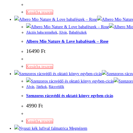
Kosárba teszem
Akciós baba termékek
,
Alvás
,
Babafészkek
Albero Mio Nature & Love babafészek – Rose
16490
Ft
Kosárba teszem
Alvás
,
Játékok
,
Rácsvédők
Szenzoros rácsvédő és oktató könyv egyben-cicás
4990
Ft
Kosárba teszem
Megnézem