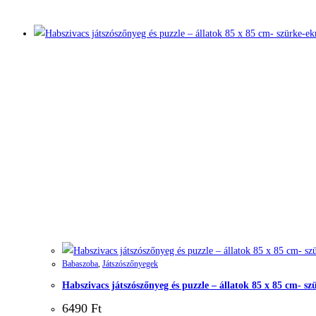
Babaszoba
,
Játszószőnyegek
Habszivacs játszószőnyeg és puzzle – állatok 85 x 85 cm- s
6490
Ft