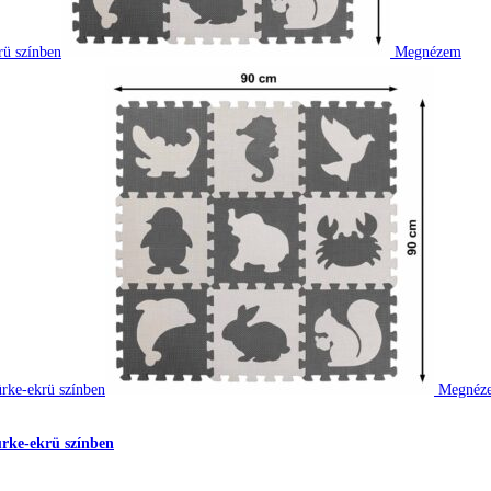
Megnézem
Megnéz
zürke-ekrü színben