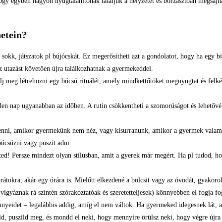
 hogy egyben nagyon nyugtalanítónak találjuk a helyzetet és borzasztóan megsa
netein?
sokk, játszatok pl bújócskát. Ez megerősítheti azt a gondolatot, hogy ha egy bi
az utazást követően újra találkozhatnak a gyermekeddel.
meg létrehozni egy búcsú rituálét, amely mindkettőtöket megnyugtat és felkészít
den nap ugyanabban az időben. A rutin csökkentheti a szomorúságot és lehetővé
menni, amikor gyermekünk nem néz, vagy kisurranunk, amikor a gyermek valamiv
búcsúzni vagy puszit adni.
eted! Persze mindezt olyan stílusban, amit a gyerek már megért. Ha pl tudod, 
rátokra, akár egy órára is. Mielőtt elkezdené a bölcsit vagy az óvodát, gyakorol
vigyáznak rá szintén szórakoztatóak és szeretetteljesek) könnyebben el fogja fo
nnyeidet – legalábbis addig, amíg el nem váltok. Ha gyermeked idegesnek lát, a
d, puszild meg, és mondd el neki, hogy mennyire örülsz neki, hogy végre újra e