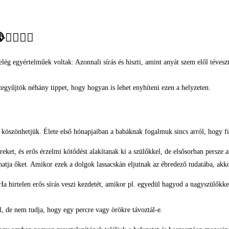
‍♀️🙆‍♂️
ég egyértelműek voltak: Azonnali sírás és hiszti, amint anyát szem elől téveszte
zegyűjtök néhány tippet, hogy hogyan is lehet enyhíteni ezen a helyzeten.
ek köszönhetjük. Élete első hónapjaiban a babáknak fogalmuk sincs arról, hogy 
t, és erős érzelmi kötődést alakítanak ki a szülőkkel, de elsősorban persze az
hatja őket. Amikor ezek a dolgok lassacskán eljutnak az ébredező tudatába, akko
 hirtelen erős sírás veszi kezdetét, amikor pl. egyedül hagyod a nagyszülőkke
, de nem tudja, hogy egy percre vagy örökre távoztál-e.