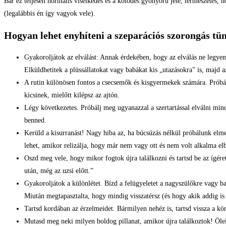
Bár ez teljesen normális viselkedés és a kötődés gyönyörű jele, természetes,
(legalábbis én így vagyok vele).
Hogyan lehet enyhíteni a szeparációs szorongás tü
Gyakoroljátok az elválást: Annak érdekében, hogy az elválás ne legyen 
Elküldhetitek a plüssállatokat vagy babákat kis „utazásokra” is, majd 
A rutin különösen fontos a csecsemők és kisgyermekek számára. Próbálj 
kicsinek, mielőtt kilépsz az ajtón.
Légy következetes. Próbálj meg ugyanazzal a szertartással elválni min
benned.
Kerüld a kisurranást! Nagy hiba az, ha búcsúzás nélkül próbálunk el
lehet, amikor relizálja, hogy már nem vagy ott és nem volt alkalma el
Oszd meg vele, hogy mikor fogtok újra találkozni és tartsd be az ígér
után, még az uzsi előtt.”
Gyakoroljátok a különlétet. Bízd a felügyeletet a nagyszülőkre vagy ba
Miután megtapasztalta, hogy mindig visszatérsz (és hogy akik addig is 
Tartsd kordában az érzelmeidet. Bármilyen nehéz is, tartsd vissza a kö
Mutasd meg neki milyen boldog pillanat, amikor újra találkoztok! Ölel