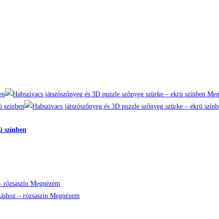
Meg
ü színben
Megnézem
Megnézem