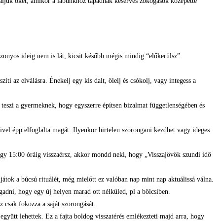
jnáljuk őket, amikor a lábunkhoz tapadnak keserves zokogások közepette
zonyos ideig nem is lát, kicsit később mégis mindig “előkerülsz”.
i az elválásra. Énekelj egy kis dalt, ölelj és csókolj, vagy integess a
 teszi a gyermeknek, hogy egyszerre építsen bizalmat függetlenségében és
el épp elfoglalta magát. Ilyenkor hirtelen szorongani kezdhet vagy ideges
hogy 15:00 óráig visszaérsz, akkor mondd neki, hogy „Visszajövök szundi idő
játok a búcsú rituálét, még mielőtt ez valóban nap mint nap aktuálissá válna.
gadni, hogy egy új helyen marad ott nélküled, pl a bölcsiben.
z csak fokozza a saját szorongását.
gyütt lehettek. Ez a fajta boldog visszatérés emlékezteti majd arra, hogy