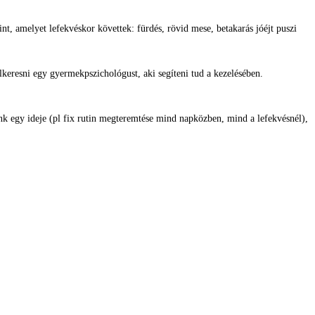
int, amelyet lefekvéskor követtek: fürdés, rövid mese, betakarás jóéjt puszi
lkeresni egy gyermekpszichológust, aki segíteni tud a kezelésében.
unk egy ideje (pl fix rutin megteremtése mind napközben, mind a lefekvésnél),