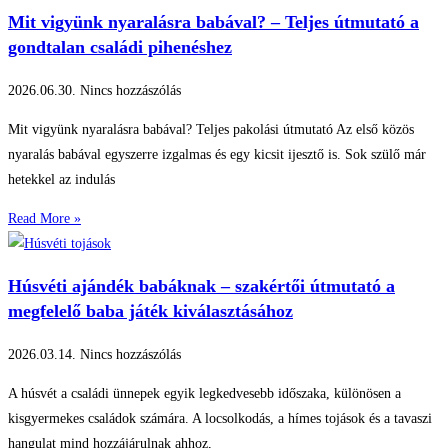
Mit vigyünk nyaralásra babával? – Teljes útmutató a
gondtalan családi pihenéshez
2026.06.30.
Nincs hozzászólás
Mit vigyünk nyaralásra babával? Teljes pakolási útmutató Az első közös
nyaralás babával egyszerre izgalmas és egy kicsit ijesztő is. Sok szülő már
hetekkel az indulás
Read More »
Húsvéti ajándék babáknak – szakértői útmutató a
megfelelő baba játék kiválasztásához
2026.03.14.
Nincs hozzászólás
A húsvét a családi ünnepek egyik legkedvesebb időszaka, különösen a
kisgyermekes családok számára. A locsolkodás, a hímes tojások és a tavaszi
hangulat mind hozzájárulnak ahhoz,