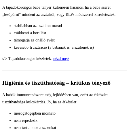
A tapadókorongos baba tányér különösen hasznos, ha a baba szeret
„lesöpörni” mindent az asztalról, vagy BLW módszerrel kísérleteztek.
stabilabban az asztalon marad
csökkenti a borulást
támogatja az önálló evést
kevesebb frusztráció (a babának is, a szülőnek is)
👉 Tapadókorongos készletek:
nézd meg
Higiénia és tisztíthatóság – kritikus tényező
A babák immunrendszere még fejlődésben van, ezért az étkészlet
tisztíthatósága kulcskérdés. Jó, ha az étkészlet:
mosogatógépben mosható
nem repedezik
nem tartja meg a szagokat