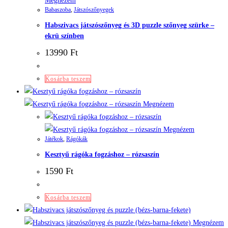
Megnézem
Babaszoba
,
Játszószőnyegek
Habszivacs játszószőnyeg és 3D puzzle szőnyeg szürke –
ekrü színben
13990
Ft
Kosárba teszem
Megnézem
Megnézem
Játékok
,
Rágókák
Kesztyű rágóka fogzáshoz – rózsaszín
1590
Ft
Kosárba teszem
Megnézem