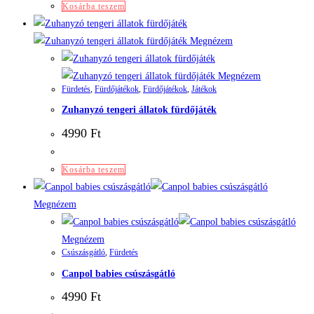
Kosárba teszem
Megnézem
Megnézem
Fürdetés
,
Fürdőjátékok
,
Fürdőjátékok
,
Játékok
Zuhanyzó tengeri állatok fürdőjáték
4990
Ft
Kosárba teszem
Megnézem
Megnézem
Csúszásgátló
,
Fürdetés
Canpol babies csúszásgátló
4990
Ft