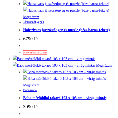
Megnézem
Játszószőnyegek
Habszivacs játszószőnyeg és puzzle (bézs-barna-fekete)
6790
Ft
Kosárba teszem
Megnézem
Megnézem
Babaszoba
Baba mérföldkő takaró 103 x 103 cm – virág mintás
3990
Ft