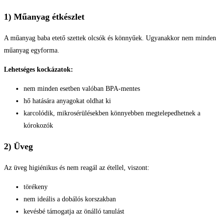
1) Műanyag étkészlet
A műanyag baba etető szettek olcsók és könnyűek. Ugyanakkor nem minden
műanyag egyforma.
Lehetséges kockázatok:
nem minden esetben valóban BPA-mentes
hő hatására anyagokat oldhat ki
karcolódik, mikrosérülésekben könnyebben megtelepedhetnek a
kórokozók
2) Üveg
Az üveg higiénikus és nem reagál az étellel, viszont:
törékeny
nem ideális a dobálós korszakban
kevésbé támogatja az önálló tanulást