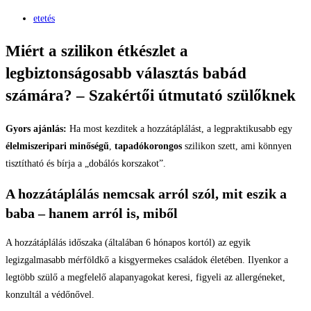
etetés
Miért a szilikon étkészlet a
legbiztonságosabb választás babád
számára? – Szakértői útmutató szülőknek
Gyors ajánlás:
Ha most kezditek a hozzátáplálást, a legpraktikusabb egy
élelmiszeripari minőségű
,
tapadókorongos
szilikon szett, ami könnyen
tisztítható és bírja a „dobálós korszakot”.
A hozzátáplálás nemcsak arról szól, mit eszik a
baba – hanem arról is, miből
A hozzátáplálás időszaka (általában 6 hónapos kortól) az egyik
legizgalmasabb mérföldkő a kisgyermekes családok életében. Ilyenkor a
legtöbb szülő a megfelelő alapanyagokat keresi, figyeli az allergéneket,
konzultál a védőnővel.