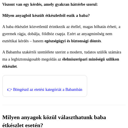
Viszont van egy kérdés, amely gyakran háttérbe szorul:
Milyen anyagból készült étkészletből eszik a baba?
A baba étkészlet közvetlenül érintkezik az étellel, magas hőhatás érheti, a
gyermek rágja, dobálja, földhöz csapja. Ezért az anyagminőség nem
esztétikai kérdés – hanem
egészségügyi és biztonsági döntés
.
A Babamba szakértői szemlélete szerint a modern, tudatos szülők számára
ma a legbiztonságosabb megoldás az
élelmiszeripari minőségű szilikon
étkészlet
.
👉 Böngészd az etetési kategóriát a Babambán
Milyen anyagok közül választhatunk baba
étkészlet esetén?