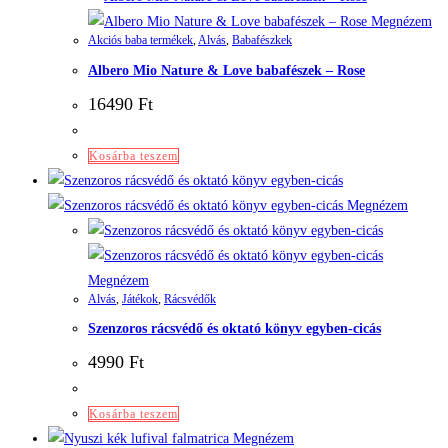
Megnézem
Akciós baba termékek
,
Alvás
,
Babafészkek
Albero Mio Nature & Love babafészek – Rose
16490
Ft
Kosárba teszem
Megnézem
Megnézem
Alvás
,
Játékok
,
Rácsvédők
Szenzoros rácsvédő és oktató könyv egyben-cicás
4990
Ft
Kosárba teszem
Megnézem