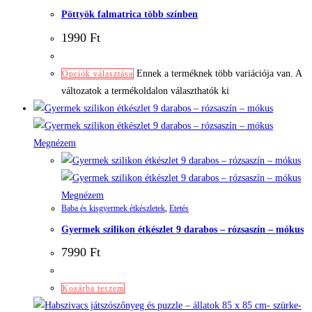
Pöttyök falmatrica több színben
1990
Ft
Ennek a terméknek több variációja van. A
Opciók választása
változatok a termékoldalon választhatók ki
Megnézem
Megnézem
Baba és kisgyermek étkészletek
,
Etetés
Gyermek szilikon étkészlet 9 darabos – rózsaszín – mókus
7990
Ft
Kosárba teszem