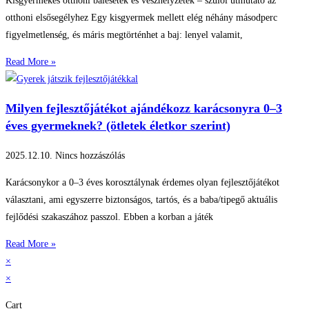
Kisgyermekes otthoni balesetek és vészhelyzetek – szülői útmutató az
otthoni elsősegélyhez Egy kisgyermek mellett elég néhány másodperc
figyelmetlenség, és máris megtörténhet a baj: lenyel valamit,
Read More »
Milyen fejlesztőjátékot ajándékozz karácsonyra 0–3
éves gyermeknek? (ötletek életkor szerint)
2025.12.10.
Nincs hozzászólás
Karácsonykor a 0–3 éves korosztálynak érdemes olyan fejlesztőjátékot
választani, ami egyszerre biztonságos, tartós, és a baba/tipegő aktuális
fejlődési szakaszához passzol. Ebben a korban a játék
Read More »
×
×
Cart