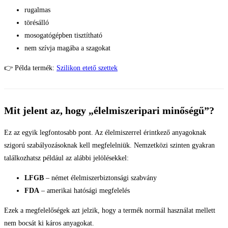
rugalmas
törésálló
mosogatógépben tisztítható
nem szívja magába a szagokat
👉 Példa termék:
Szilikon etető szettek
Mit jelent az, hogy „élelmiszeripari minőségű”?
Ez az egyik legfontosabb pont. Az élelmiszerrel érintkező anyagoknak
szigorú szabályozásoknak kell megfelelniük. Nemzetközi szinten gyakran
találkozhatsz például az alábbi jelölésekkel:
LFGB
– német élelmiszerbiztonsági szabvány
FDA
– amerikai hatósági megfelelés
Ezek a megfelelőségek azt jelzik, hogy a termék normál használat mellett
nem bocsát ki káros anyagokat.