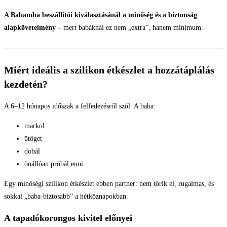
A Babamba beszállítói kiválasztásánál a minőség és a biztonság
alapkövetelmény
– mert babáknál ez nem „extra”, hanem minimum.
Miért ideális a szilikon étkészlet a hozzátáplálás
kezdetén?
A 6–12 hónapos időszak a felfedezésről szól. A baba:
markol
ütöget
dobál
önállóan próbál enni
Egy minőségi szilikon étkészlet ebben partner: nem törik el, rugalmas, és
sokkal „baba-biztosabb” a hétköznapokban.
A tapadókorongos kivitel előnyei