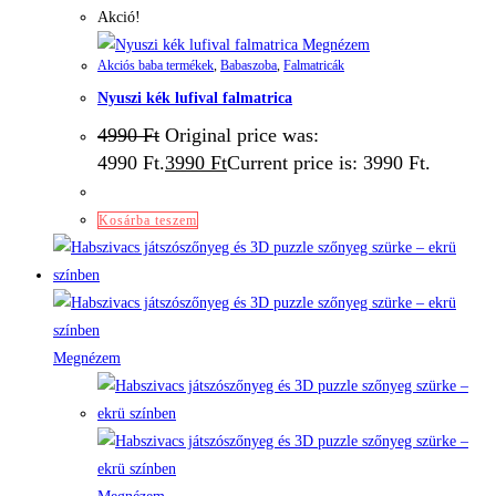
Akció!
Megnézem
Akciós baba termékek
,
Babaszoba
,
Falmatricák
Nyuszi kék lufival falmatrica
4990
Ft
Original price was:
4990 Ft.
3990
Ft
Current price is: 3990 Ft.
Kosárba teszem
Megnézem