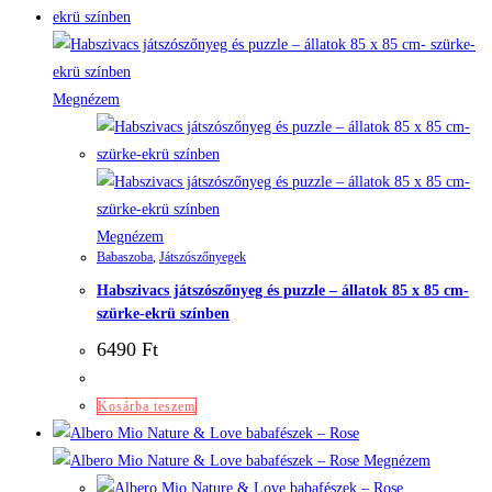
Megnézem
Megnézem
Babaszoba
,
Játszószőnyegek
Habszivacs játszószőnyeg és puzzle – állatok 85 x 85 cm-
szürke-ekrü színben
6490
Ft
Kosárba teszem
Megnézem