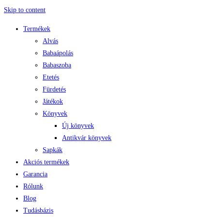
Skip to content
Termékek
Alvás
Babaápolás
Babaszoba
Etetés
Fürdetés
Játékok
Könyvek
Új könyvek
Antikvár könyvek
Sapkák
Akciós termékek
Garancia
Rólunk
Blog
Tudásbázis