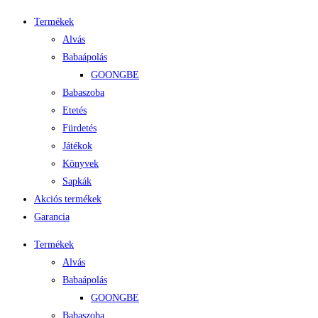
Termékek
Alvás
Babaápolás
GOONGBE
Babaszoba
Etetés
Fürdetés
Játékok
Könyvek
Sapkák
Akciós termékek
Garancia
Termékek
Alvás
Babaápolás
GOONGBE
Babaszoba