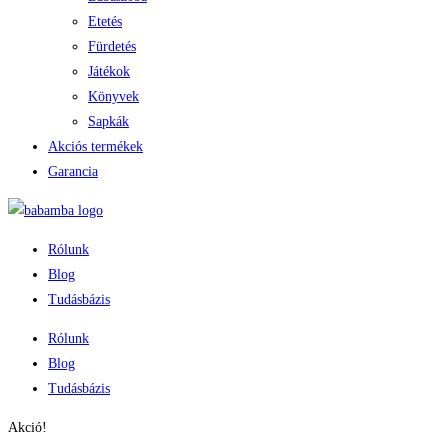
Etetés
Fürdetés
Játékok
Könyvek
Sapkák
Akciós termékek
Garancia
Rólunk
Blog
Tudásbázis
Rólunk
Blog
Tudásbázis
Akció!