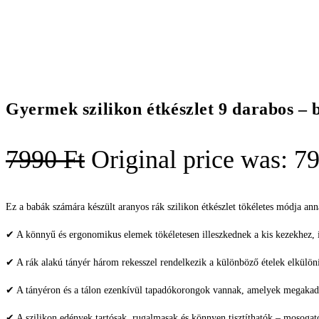
Gyermek szilikon étkészlet 9 darabos – 
7990
Ft
Original price was: 79
Ez a babák számára készült aranyos rák szilikon étkészlet tökéletes módja ann
✔ A könnyű és ergonomikus elemek tökéletesen illeszkednek a kis kezekhez, 
✔ A rák alakú tányér három rekesszel rendelkezik a különböző ételek elkülönít
✔ A tányéron és a tálon ezenkívül tapadókorongok vannak, amelyek megakadá
✔ A szilikon edények tartósak, rugalmasak és könnyen tisztíthatók – mosoga