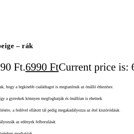
beige – rák
90 Ft.
6990
Ft
Current price is: 
ak, hogy a legkisebb családtagot is megtanítsuk az önálló étkezésre.
így a gyerekek könnyen megfoghatják és önállóan is ehetnek.
ésére, a fedővel ellátott tál pedig megakadályozza az étel kiszóródását.
lyozzák az edények felborulását.
tógépben moshatóak.