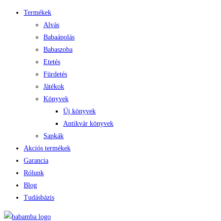
Termékek
Alvás
Babaápolás
Babaszoba
Etetés
Fürdetés
Játékok
Könyvek
Új könyvek
Antikvár könyvek
Sapkák
Akciós termékek
Garancia
Rólunk
Blog
Tudásbázis