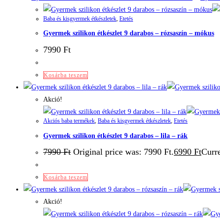
Baba és kisgyermek étkészletek
,
Etetés
Gyermek szilikon étkészlet 9 darabos – rózsaszín – mókus
7990
Ft
Kosárba teszem
Akció!
Akciós baba termékek
,
Baba és kisgyermek étkészletek
,
Etetés
Gyermek szilikon étkészlet 9 darabos – lila – rák
7990
Ft
Original price was: 7990 Ft.
6990
Ft
Curre
Kosárba teszem
Akció!