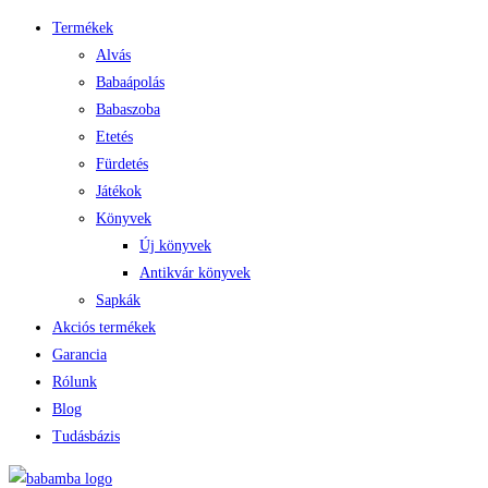
Termékek
Alvás
Babaápolás
Babaszoba
Etetés
Fürdetés
Játékok
Könyvek
Új könyvek
Antikvár könyvek
Sapkák
Akciós termékek
Garancia
Rólunk
Blog
Tudásbázis