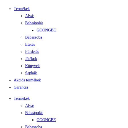
Termékek
Alvás
Babaápolás
GOONGBE
Babaszoba
Etetés
Fürdetés
Játékok
Könyvek
Sapkák
Akciós termékek
Garancia
Termékek
Alvás
Babaápolás
GOONGBE
Babaszoba