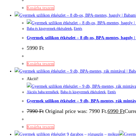
Kosárba teszem
Baba és kisgyermek étkészletek
,
Etetés
Gyermek szilikon étkészlet – 8 db-os, BPA-mentes, bagoly
5990
Ft
Kosárba teszem
Akció!
Akciós baba termékek
,
Baba és kisgyermek étkészletek
,
Etetés
Gyermek szilikon étkészlet – 9 db, BPA-mentes, rák mintá
7990
Ft
Original price was: 7990 Ft.
6990
Ft
Curre
Kosárba teszem