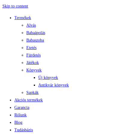
Skip to content
Termékek
Alvás
Babaápolás
Babaszoba
Etetés
Fürdetés
Játékok
Könyvek
Új könyvek
Antikvár könyvek
Sapkák
Akciós termékek
Garancia
Rólunk
Blog
Tudásbázis