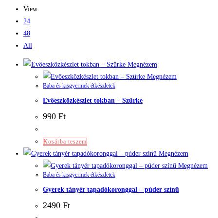
View:
24
48
All
Megnézem
Megnézem
Baba és kisgyermek étkészletek
Evőeszközkészlet tokban – Szürke
990
Ft
Kosárba teszem
Megnézem
Megnézem
Baba és kisgyermek étkészletek
Gyerek tányér tapadókoronggal – púder színű
2490
Ft