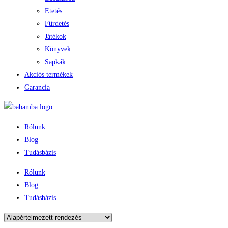
Etetés
Fürdetés
Játékok
Könyvek
Sapkák
Akciós termékek
Garancia
Rólunk
Blog
Tudásbázis
Rólunk
Blog
Tudásbázis