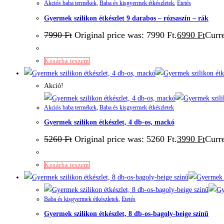
Akciós baba termékek
,
Baba és kisgyermek étkészletek
,
Etetés
Gyermek szilikon étkészlet 9 darabos – rózsaszín – rák
7990
Ft
Original price was: 7990 Ft.
6990
Ft
Curre
Kosárba teszem
Akció!
Akciós baba termékek
,
Baba és kisgyermek étkészletek
Gyermek szilikon étkészlet, 4 db-os, mackó
5260
Ft
Original price was: 5260 Ft.
3990
Ft
Curre
Kosárba teszem
Baba és kisgyermek étkészletek
,
Etetés
Gyermek szilikon étkészlet, 8 db-os-bagoly-beige színű