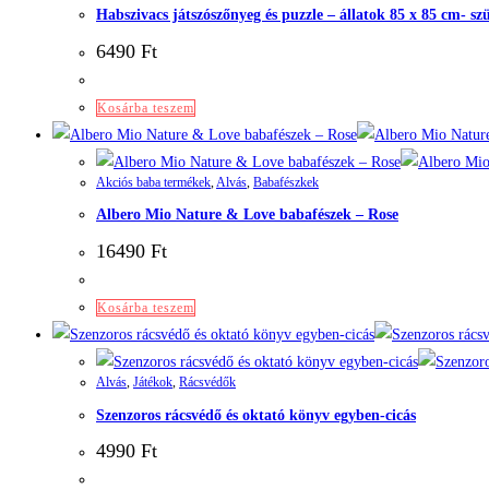
Habszivacs játszószőnyeg és puzzle – állatok 85 x 85 cm- s
6490
Ft
Kosárba teszem
Akciós baba termékek
,
Alvás
,
Babafészkek
Albero Mio Nature & Love babafészek – Rose
16490
Ft
Kosárba teszem
Alvás
,
Játékok
,
Rácsvédők
Szenzoros rácsvédő és oktató könyv egyben-cicás
4990
Ft