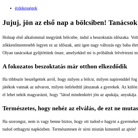
érdekességek
Jujuj, jön az első nap a bölcsiben! Tanácso
Holnap első alkalommal megyünk bölcsibe, indul a beszoktatás időszaka. Volt,
zőkkenőmentesebb legyen ez az időszak, ami igen nagy változás egy baba éle
Olyan tanácsokat gyűjtöttünk össze, amelyekkel mi is próbáltuk felvértezni ma
A fokozatos beszoktatás már otthon elkezdődik
Ha többször beszélgettek arról, hogy milyen a bölcsi, milyen napirenddel fog j
játékok vannak az udvaron, milyen önfeledtül játszanak a gyerekek. Az külön s
el lehet nekik magyarázni, hogy “látod mindenkiért jön az apukája, anyukáj
Természetes, hogy nehéz az elválás, de ezt ne mutas
Ha szorongsz, nem is vagy benne biztos, hogy ott tudod-e hagyni a gyermeked,
tudod otthagyni napközben. Természetesen ér sírni miután kimentél az ajtón!