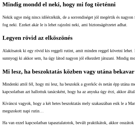
Mindig mondd el neki, hogy mi fog történni
Nekik ugye még nincs időérzékük, de a sorrendiséget jól megértik és nagyon fo
fog neki. Ezeket akár le is lehet rajzolni neki, ami biztonságérzetet adhat.
Legyen rövid az elköszönés
Alakítsatok ki egy rövid kis reggeli rutint, amit minden reggel követni lehet.
sunnyogj ki akkor sem, ha úgy látod nagyon jól elkezdett játszani. Mindig mo
Mi lesz, ha beszoktatás közben vagy utána bekavar
Mindenki attól fél, hogy mi lesz, ha beszokik a gyerkőc és netán épp utána m
kapcsolatban azt hallottuk tanácsként, hogy ha az anyuka úgy érzi, akkor álta
Kíváncsi vagyok, hogy a két hetes beszoktatás mely szakaszában esik le a M
megszokott napi rutin…
Ha van ezzel kapcsolatban tapasztalatotok, bevált praktikátok, akkor osszáto