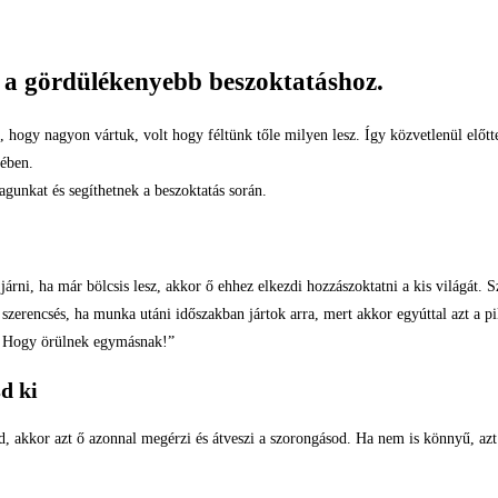
k a gördülékenyebb beszoktatáshoz.
 hogy nagyon vártuk, volt hogy féltünk tőle milyen lesz. Így közvetlenül előtt
tében.
gunkat és segíthetnek a beszoktatás során.
árni, ha már bölcsis lesz, akkor ő ehhez elkezdi hozzászoktatni a kis világát. S
zerencsés, ha munka utáni időszakban jártok arra, mert akkor egyúttal azt a pil
a. Hogy örülnek egymásnak!”
d ki
 akkor azt ő azonnal megérzi és átveszi a szorongásod. Ha nem is könnyű, azt ke