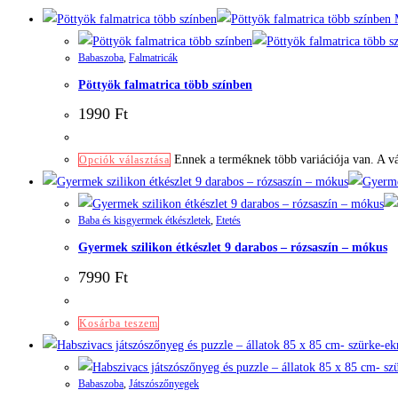
Babaszoba
,
Falmatricák
Pöttyök falmatrica több színben
1990
Ft
Ennek a terméknek több variációja van. A vá
Opciók választása
Baba és kisgyermek étkészletek
,
Etetés
Gyermek szilikon étkészlet 9 darabos – rózsaszín – mókus
7990
Ft
Kosárba teszem
Babaszoba
,
Játszószőnyegek