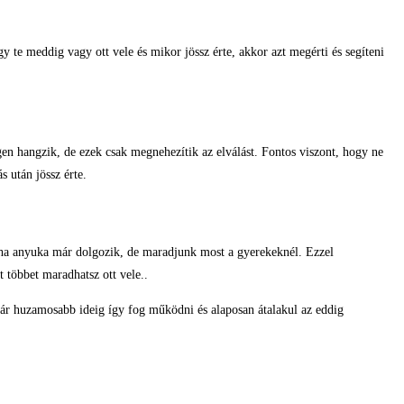
 te meddig vagy ott vele és mikor jössz érte, akkor azt megérti és segíteni
egen hangzik, de ezek csak megnehezítik az elválást. Fontos viszont, hogy ne
 után jössz érte.
s, ha anyuka már dolgozik, de maradjunk most a gyerekeknél. Ezzel
 többet maradhatsz ott vele..
ár huzamosabb ideig így fog működni és alaposan átalakul az eddig