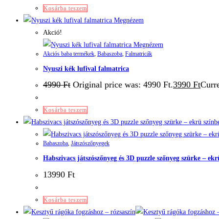
Kosárba teszem
Megnézem
Akció!
Megnézem
Akciós baba termékek
,
Babaszoba
,
Falmatricák
Nyuszi kék lufival falmatrica
4990
Ft
Original price was: 4990 Ft.
3990
Ft
Curre
Kosárba teszem
Babaszoba
,
Játszószőnyegek
Habszivacs játszószőnyeg és 3D puzzle szőnyeg szürke – ekr
13990
Ft
Kosárba teszem