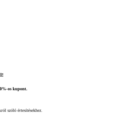
l!
10%-os kupont.
ról szóló értesítésekhez.