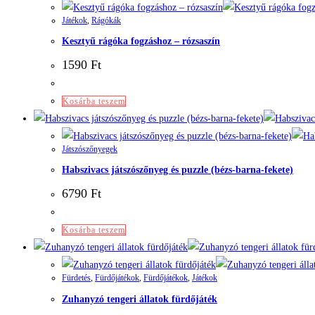
Játékok
,
Rágókák
Kesztyű rágóka fogzáshoz – rózsaszín
1590
Ft
Kosárba teszem
Játszószőnyegek
Habszivacs játszószőnyeg és puzzle (bézs-barna-fekete)
6790
Ft
Kosárba teszem
Fürdetés
,
Fürdőjátékok
,
Fürdőjátékok
,
Játékok
Zuhanyzó tengeri állatok fürdőjáték