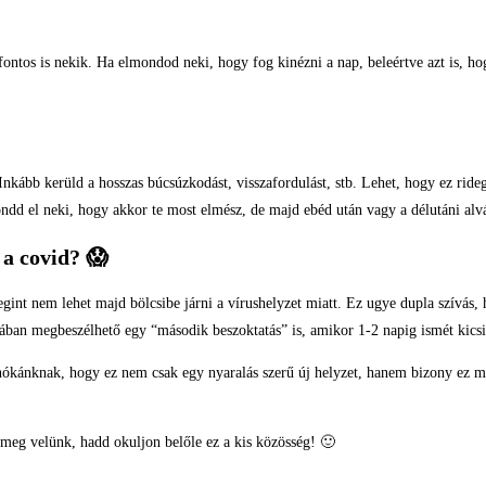
ntos is nekik. Ha elmondod neki, hogy fog kinézni a nap, beleértve azt is, hogy
 Inkább kerüld a hosszas búcsúzkodást, visszafordulást, stb. Lehet, hogy ez rid
ndd el neki, hogy akkor te most elmész, de majd ebéd után vagy a délutáni alvás
 a covid?
😱
egint nem lehet majd bölcsibe járni a vírushelyzet miatt. Ez ugye dupla szívá
lában megbeszélhető egy “második beszoktatás” is, amikor 1-2 napig ismét kicsit
anókánknak, hogy ez nem csak egy nyaralás szerű új helyzet, hanem bizony ez m
k meg velünk, hadd okuljon belőle ez a kis közösség! 🙂