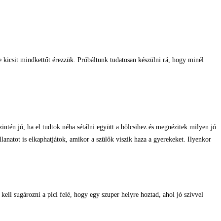
e kicsit mindkettőt érezzük. Próbáltunk tudatosan készülni rá, hogy minél
zintén jó, ha el tudtok néha sétálni együtt a bölcsihez és megnézitek milyen jó
lanatot is elkaphatjátok, amikor a szülők viszik haza a gyerekeket. Ilyenkor
ll sugározni a pici felé, hogy egy szuper helyre hoztad, ahol jó szívvel