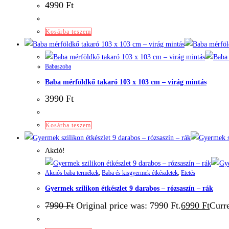
4990
Ft
Kosárba teszem
Babaszoba
Baba mérföldkő takaró 103 x 103 cm – virág mintás
3990
Ft
Kosárba teszem
Akció!
Akciós baba termékek
,
Baba és kisgyermek étkészletek
,
Etetés
Gyermek szilikon étkészlet 9 darabos – rózsaszín – rák
7990
Ft
Original price was: 7990 Ft.
6990
Ft
Curre