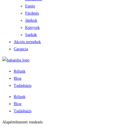
Etetés
Fürdetés
Játékok
Könyvek
Sapkák
Akciós termékek
Garancia
Rólunk
Blog
Tudásbázis
Rólunk
Blog
Tudásbázis
Alapértelmezett rendezés