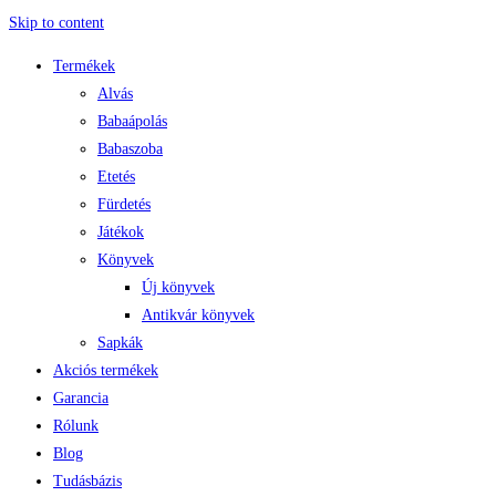
Skip to content
Termékek
Alvás
Babaápolás
Babaszoba
Etetés
Fürdetés
Játékok
Könyvek
Új könyvek
Antikvár könyvek
Sapkák
Akciós termékek
Garancia
Rólunk
Blog
Tudásbázis