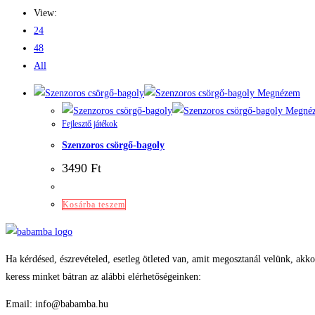
View:
24
48
All
Megnézem
Megné
Fejlesztő játékok
Szenzoros csörgő-bagoly
3490
Ft
Kosárba teszem
Ha kérdésed, észrevételed, esetleg ötleted van, amit megosztanál velünk, akko
keress minket bátran az alábbi elérhetőségeinken:
Email: info@babamba.hu