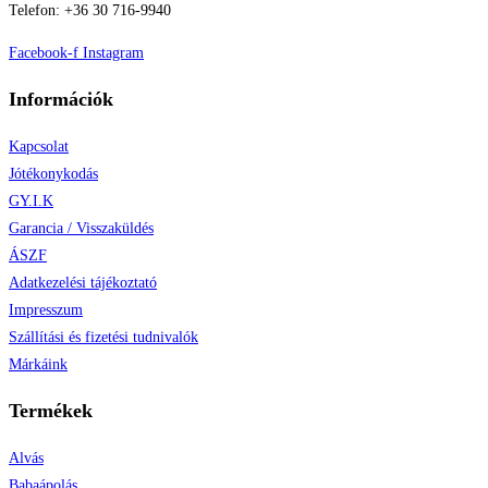
Telefon: +36 30 716-9940
Facebook-f
Instagram
Információk
Kapcsolat
Jótékonykodás
GY.I.K
Garancia / Visszaküldés
ÁSZF
Adatkezelési tájékoztató
Impresszum
Szállítási és fizetési tudnivalók
Márkáink
Termékek
Alvás
Babaápolás