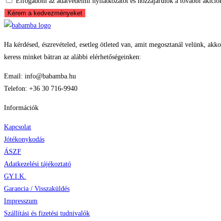
Elfogadom az adatvédelmi nyilatkozatot és hozzájárulok a további akiciók
Kérem a kedvezményeket
Ha kérdésed, észrevételed, esetleg ötleted van, amit megosztanál velünk, akko
keress minket bátran az alábbi elérhetőségeinken:
Email: info@babamba.hu
Telefon: +36 30 716-9940
Információk
Kapcsolat
Jótékonykodás
ÁSZF
Adatkezelési tájékoztató
GY.I.K.
Garancia / Visszaküldés
Impresszum
Szállítási és fizetési tudnivalók