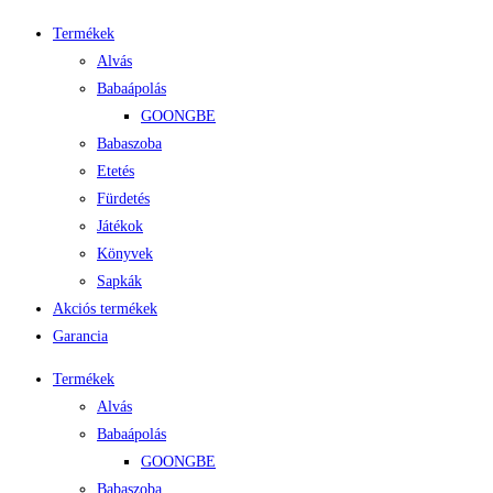
Termékek
Alvás
Babaápolás
GOONGBE
Babaszoba
Etetés
Fürdetés
Játékok
Könyvek
Sapkák
Akciós termékek
Garancia
Termékek
Alvás
Babaápolás
GOONGBE
Babaszoba