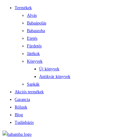
Termékek
Alvás
Babaápolás
Babaszoba
Etetés
Fürdetés
Játékok
Könyvek
Új könyvek
Antikvár könyvek
Sapkák
Akciós termékek
Garancia
Rólunk
Blog
Tudásbázis