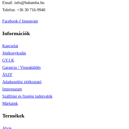
Email: info@babamba.hu
Telefon: +36 30 716-9940
Facebook-f
Instagram
Információk
Kapcsolat
Jótékonykodás
GY.I.K
Garancia / Visszaküldés
ÁSZF
Adatkezelési tájékoztató
Impresszum
Szállítási és fizetési tudnivalók
Márkáink
Termékek
Alvás