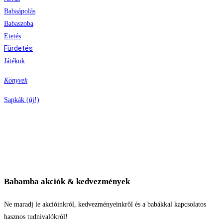
Babaápolás
Babaszoba
Etetés
Fürdetés
Játékok
Könyvek
Sapkák (új!)
Babamba akciók & kedvezmények
Ne maradj le akcióinkról, kedvezményeinkről és a babákkal kapcsolatos
hasznos tudnivalókról!