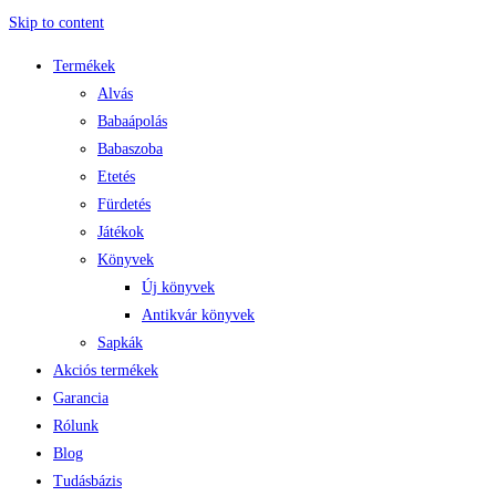
Skip to content
Termékek
Alvás
Babaápolás
Babaszoba
Etetés
Fürdetés
Játékok
Könyvek
Új könyvek
Antikvár könyvek
Sapkák
Akciós termékek
Garancia
Rólunk
Blog
Tudásbázis