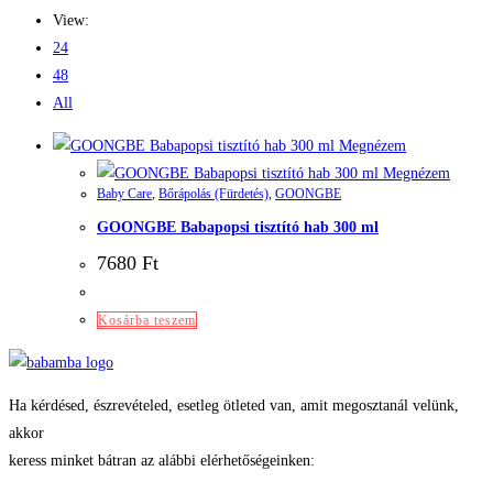
View:
24
48
All
Megnézem
Megnézem
Baby Care
,
Bőrápolás (Fürdetés)
,
GOONGBE
GOONGBE Babapopsi tisztító hab 300 ml
7680
Ft
Kosárba teszem
Ha kérdésed, észrevételed, esetleg ötleted van, amit megosztanál velünk,
akkor
keress minket bátran az alábbi elérhetőségeinken: