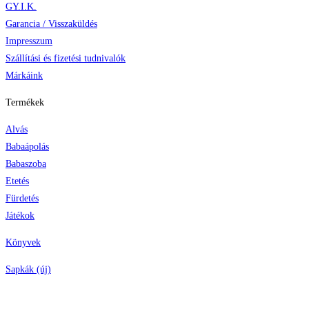
GY.I.K.
Garancia / Visszaküldés
Impresszum
Szállítási és fizetési tudnivalók
Márkáink
Termékek
Alvás
Babaápolás
Babaszoba
Etetés
Fürdetés
Játékok
Könyvek
Sapkák (új)