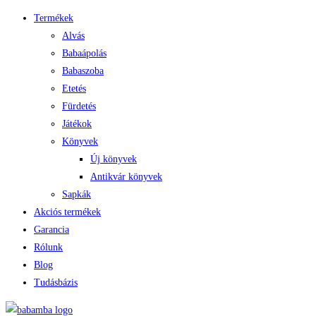
Termékek
Alvás
Babaápolás
Babaszoba
Etetés
Fürdetés
Játékok
Könyvek
Új könyvek
Antikvár könyvek
Sapkák
Akciós termékek
Garancia
Rólunk
Blog
Tudásbázis