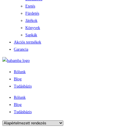
Etetés
Fürdetés
Játékok
Könyvek
Sapkák
Akciós termékek
Garancia
Rólunk
Blog
Tudásbázis
Rólunk
Blog
Tudásbázis