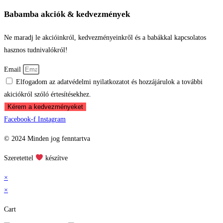
Babamba akciók & kedvezmények
Ne maradj le akcióinkról, kedvezményeinkről és a babákkal kapcsolatos
hasznos tudnivalókról!
Email
Elfogadom az adatvédelmi nyilatkozatot és hozzájárulok a további
akiciókról szóló értesítésekhez.
Kérem a kedvezményeket
Facebook-f
Instagram
© 2024 Minden jog fenntartva
Szeretettel
készítve
×
×
Cart