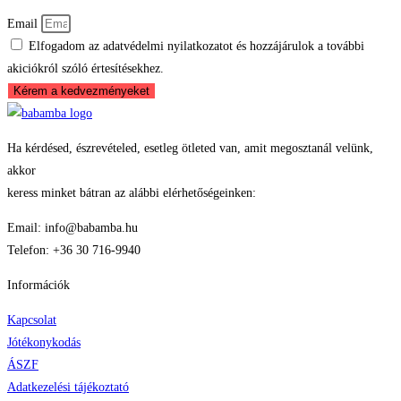
Email
Elfogadom az adatvédelmi nyilatkozatot és hozzájárulok a további
akiciókról szóló értesítésekhez.
Kérem a kedvezményeket
Ha kérdésed, észrevételed, esetleg ötleted van, amit megosztanál velünk,
akkor
keress minket bátran az alábbi elérhetőségeinken:
Email: info@babamba.hu
Telefon: +36 30 716-9940
Információk
Kapcsolat
Jótékonykodás
ÁSZF
Adatkezelési tájékoztató