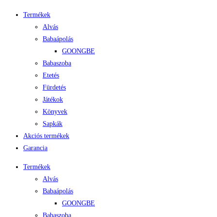
Termékek
Alvás
Babaápolás
GOONGBE
Babaszoba
Etetés
Fürdetés
Játékok
Könyvek
Sapkák
Akciós termékek
Garancia
Termékek
Alvás
Babaápolás
GOONGBE
Babaszoba