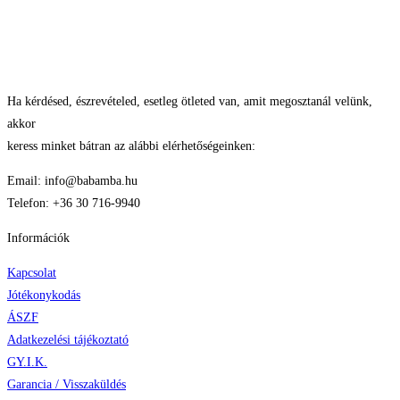
Ha kérdésed, észrevételed, esetleg ötleted van, amit megosztanál velünk,
akkor
keress minket bátran az alábbi elérhetőségeinken:
Email: info@babamba.hu
Telefon: +36 30 716-9940
Információk
Kapcsolat
Jótékonykodás
ÁSZF
Adatkezelési tájékoztató
GY.I.K.
Garancia / Visszaküldés