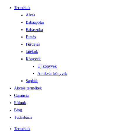
Skip
Termékek
to
Alvás
content
Babaápolás
Babaszoba
Etetés
Fürdetés
Játékok
Könyvek
Új könyvek
Antikvár könyvek
Sapkák
Akciós termékek
Garancia
Rólunk
Blog
Tudásbázis
Termékek