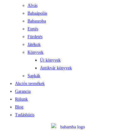
Alvás
Babaápolás
Babaszoba
Etetés
Fürdetés
Játékok
Könyvek
Új könyvek
Antikvár könyvek
Sapkák
Akciós termékek
Garancia
Rólunk
Blog
Tudásbázis