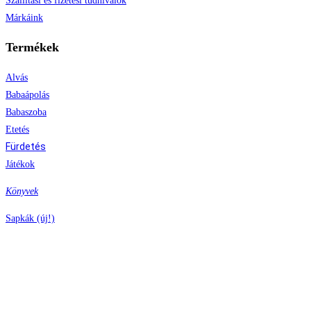
Szállítási és fizetési tudnivalók
Márkáink
Termékek
Alvás
Babaápolás
Babaszoba
Etetés
Fürdetés
Játékok
Könyvek
Sapkák (új!)