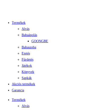
Termékek
Alvás
Babaápolás
GOONGBE
Babaszoba
Etetés
Fürdetés
Játékok
Könyvek
Sapkák
Akciós termékek
Garancia
Termékek
Alvás