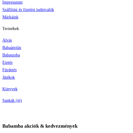
Impresszum
Szállítási és fizetési tudnivalók
Márkáink
Termékek
Alvás
Babaápolás
Babaszoba
Etetés
Fürdetés
Játékok
Könyvek
Sapkák (új)
Babamba akciók & kedvezmények