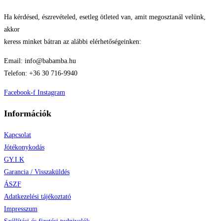
Ha kérdésed, észrevételed, esetleg ötleted van, amit megosztanál velünk,
akkor
keress minket bátran az alábbi elérhetőségeinken:
Email: info@babamba.hu
Telefon: +36 30 716-9940
Facebook-f
Instagram
Információk
Kapcsolat
Jótékonykodás
GY.I.K
Garancia / Visszaküldés
ÁSZF
Adatkezelési tájékoztató
Impresszum