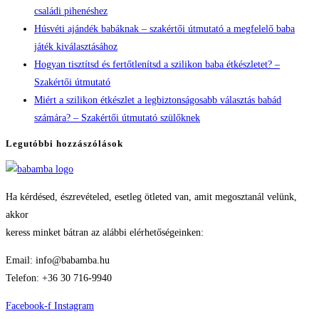
családi pihenéshez
panel.
Húsvéti ajándék babáknak – szakértői útmutató a megfelelő baba
játék kiválasztásához
Hogyan tisztítsd és fertőtlenítsd a szilikon baba étkészletet? –
Szakértői útmutató
Miért a szilikon étkészlet a legbiztonságosabb választás babád
számára? – Szakértői útmutató szülőknek
Legutóbbi hozzászólások
Ha kérdésed, észrevételed, esetleg ötleted van, amit megosztanál velünk,
akkor
keress minket bátran az alábbi elérhetőségeinken:
Email: info@babamba.hu
Telefon: +36 30 716-9940
Facebook-f
Instagram