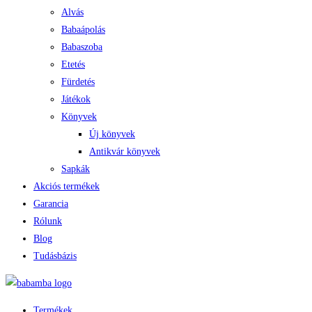
Alvás
Babaápolás
Babaszoba
Etetés
Fürdetés
Játékok
Könyvek
Új könyvek
Antikvár könyvek
Sapkák
Akciós termékek
Garancia
Rólunk
Blog
Tudásbázis
Termékek