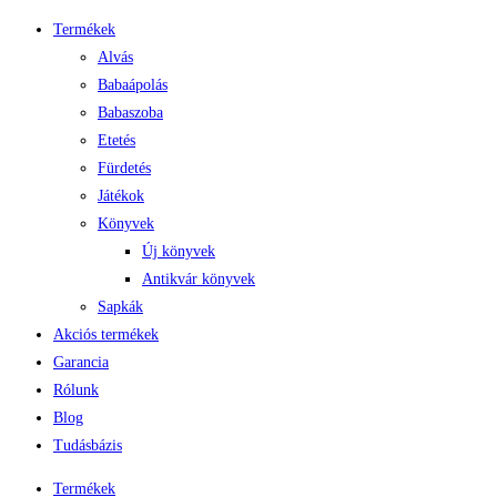
Skip
Termékek
to
Alvás
content
Babaápolás
Babaszoba
Etetés
Fürdetés
Játékok
Könyvek
Új könyvek
Antikvár könyvek
Sapkák
Akciós termékek
Garancia
Rólunk
Blog
Tudásbázis
Termékek