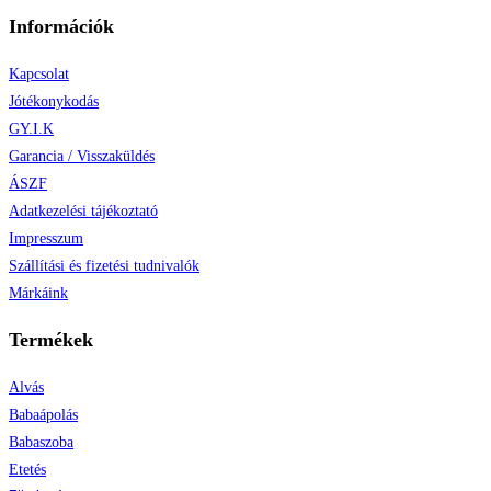
Információk
Kapcsolat
Jótékonykodás
GY.I.K
Garancia / Visszaküldés
ÁSZF
Adatkezelési tájékoztató
Impresszum
Szállítási és fizetési tudnivalók
Márkáink
Termékek
Alvás
Babaápolás
Babaszoba
Etetés