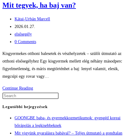
Mit tegyek, ha baj van?
Post
Kátai-Urbán Marcell
author:
Post
2026.01.27.
published:
Post
elsősegély
category:
Post
0 Comments
comments:
Kisgyermekes otthoni balesetek és vészhelyzetek – szülői útmutató az
otthoni elsősegélyhez Egy kisgyermek mellett elég néhány másodperc
figyelmetlenség, és máris megtörténhet a baj: lenyel valamit, elesik,
megcsípi egy rovar vagy…
Mit
Continue Reading
tegyek,
Press
ha
Escape
Legutóbbi bejegyzések
baj
to
GOONGBE baba- és gyermekkozmetikumok: gyengéd koreai
van?
close
bőrápolás a legkisebbeknek
the
Mit vigyünk nyaralásra babával? – Teljes útmutató a gondtalan
search