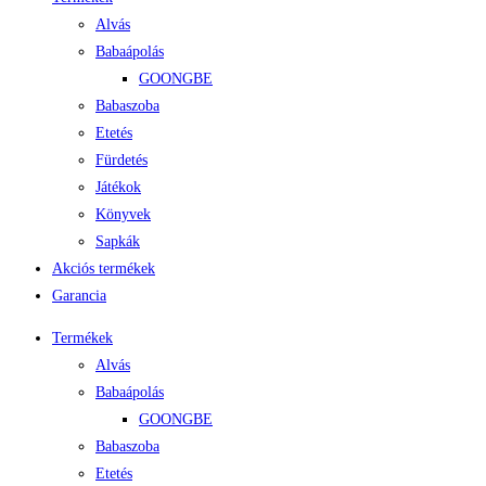
Alvás
Babaápolás
GOONGBE
Babaszoba
Etetés
Fürdetés
Játékok
Könyvek
Sapkák
Akciós termékek
Garancia
Termékek
Alvás
Babaápolás
GOONGBE
Babaszoba
Etetés