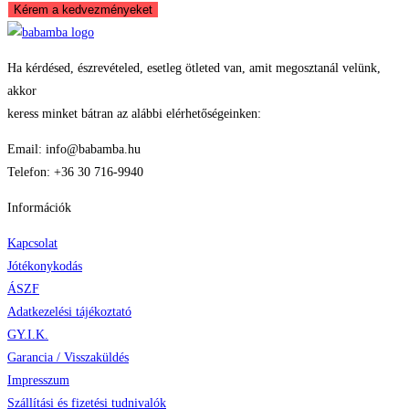
Kérem a kedvezményeket
Ha kérdésed, észrevételed, esetleg ötleted van, amit megosztanál velünk,
akkor
keress minket bátran az alábbi elérhetőségeinken:
Email: info@babamba.hu
Telefon: +36 30 716-9940
Információk
Kapcsolat
Jótékonykodás
ÁSZF
Adatkezelési tájékoztató
GY.I.K.
Garancia / Visszaküldés
Impresszum
Szállítási és fizetési tudnivalók