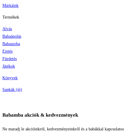
Márkáink
Termékek
Alvás
Babaápolás
Babaszoba
Etetés
Fürdetés
Játékok
Könyvek
Sapkák (új)
Babamba akciók & kedvezmények
Ne maradj le akcióinkról, kedvezményeinkről és a babákkal kapcsolatos