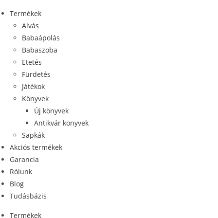
Skip
Termékek
to
Alvás
content
Babaápolás
Babaszoba
Etetés
Fürdetés
Játékok
Könyvek
Új könyvek
Antikvár könyvek
Sapkák
Akciós termékek
Garancia
Rólunk
Blog
Tudásbázis
Termékek