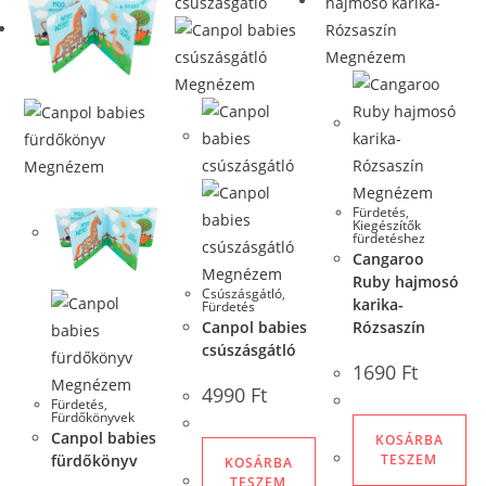
Megnézem
Megnézem
Megnézem
Megnézem
Fürdetés
,
Kiegészítők
fürdetéshez
Cangaroo
Megnézem
Ruby hajmosó
Csúszásgátló
,
karika-
Fürdetés
Canpol babies
Rózsaszín
csúszásgátló
1690
Ft
Megnézem
4990
Ft
Fürdetés
,
Fürdőkönyvek
Canpol babies
KOSÁRBA
TESZEM
fürdőkönyv
KOSÁRBA
TESZEM