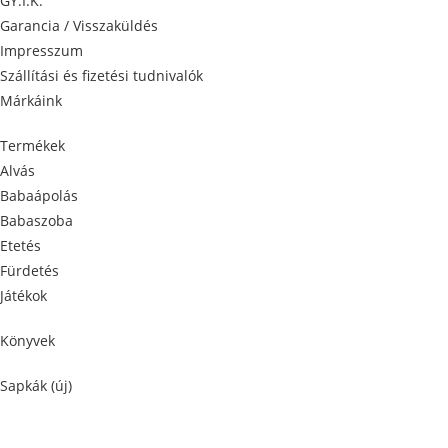
GY.I.K.
Garancia / Visszaküldés
Impresszum
Szállítási és fizetési tudnivalók
Márkáink
Termékek
Alvás
Babaápolás
Babaszoba
Etetés
Fürdetés
Játékok
Könyvek
Sapkák (új)