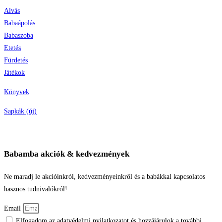
Alvás
Babaápolás
Babaszoba
Etetés
Fürdetés
Játékok
Könyvek
Sapkák (új)
Babamba akciók & kedvezmények
Ne maradj le akcióinkról, kedvezményeinkről és a babákkal kapcsolatos
hasznos tudnivalókról!
Email
Elfogadom az adatvédelmi nyilatkozatot és hozzájárulok a további