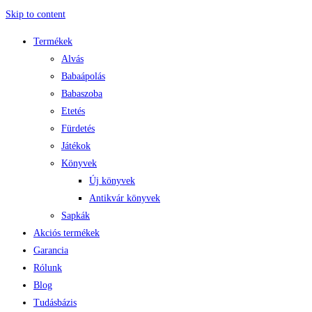
Skip to content
Termékek
Alvás
Babaápolás
Babaszoba
Etetés
Fürdetés
Játékok
Könyvek
Új könyvek
Antikvár könyvek
Sapkák
Akciós termékek
Garancia
Rólunk
Blog
Tudásbázis