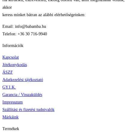
akkor
keress minket bátran az alábbi elérhetőségeinken:
Email: info@babamba.hu
Telefon: +36 30 716-9940
Információk
Kapcsolat
Jótékonykodás
ÁSZF
Adatkezelési tájékoztató
GY.I.K.
Garancia / Visszaküldés
Impresszum
Szállítási és fizetési tudnivalók
Márkáink
Termékek