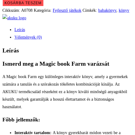
KOSÁRBA TESZEM
Cikkszám:
A0708
Kategória:
Fejlesztő játékok
Címkék:
babakönyv
,
könyv
Leírás
Vélemények (0)
Leírás
Ismerd meg a Magic book Farm varázsát
A Magic book Farm egy különleges interaktív könyv, amely a gyermekek
számára a tanulás és a szórakozás tökéletes kombinációját kínálja. Az
AKUKU termékcsalád részeként ez a könyv kiváló minőségű anyagokból
készült, melyek garantálják a hosszú élettartamot és a biztonságos
használatot.
Főbb jellemzők:
Interaktív tartalom:
A könyv gyerekbarát módon vezeti be a