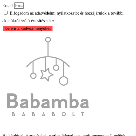
Email
Elfogadom az adatvédelmi nyilatkozatot és hozzájárulok a további
akiciókról szóló értesítésekhez.
Kérem a kedvezményeket
Ha kérdésed, észrevételed, esetleg ötleted van, amit megosztanál velünk,