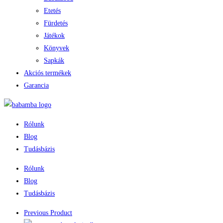
Etetés
Fürdetés
Játékok
Könyvek
Sapkák
Akciós termékek
Garancia
Rólunk
Blog
Tudásbázis
Rólunk
Blog
Tudásbázis
Previous Product