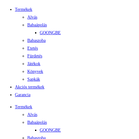
Termékek
Alvás
Babaápolás
GOONGBE
Babaszoba
Etetés
Fürdetés
Játékok
Könyvek
Sapkák
Akciós termékek
Garancia
Termékek
Alvás
Babaápolás
GOONGBE
Babaszoba