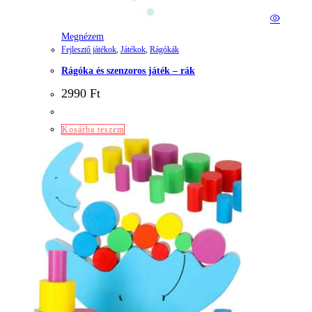
Megnézem
Fejlesztő játékok
,
Játékok
,
Rágókák
Rágóka és szenzoros játék – rák
2990
Ft
Kosárba teszem