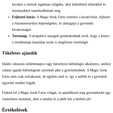
kicsiket a farmok izgalmas világába, ahol különböző állatokkal és
növényekkel ismerkedhetnek meg.
Fejlesztő hatás:
A Magic book Farm ösztönzi a kreativitást, fejleszti
a finommotorikus képességeket, és támogatja a gyermeki
kíváncsiságot.
Tartósság:
A strapabíró anyagok gondoskodnak arról, hogy a könyv
a mindennapi használat során is megőrizze minőségét.
Tökéletes ajándék
Ideális választás születésnapra vagy bármilyen különleges alkalomra, amikor
valami igazán különlegeset szeretnél adni a gyermekednek. A Magic book
Farm nem csak szórakoztat, de egyben tanít is, így a szülők és a gyerekek
egyaránt imádni fogják.
Fedezd fel a Magic book Farm világát, és ajándékozd meg gyermekedet egy
varázslatos utazással, ahol a tanulás és a játék kéz a kézben jár!
Értékelések