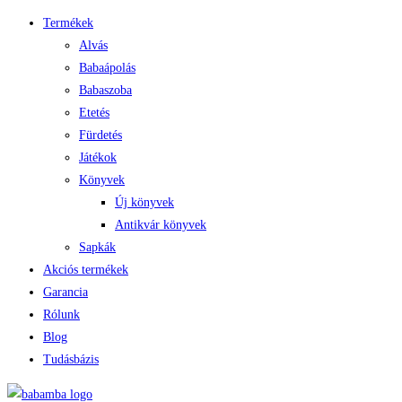
Termékek
Alvás
Babaápolás
Babaszoba
Etetés
Fürdetés
Játékok
Könyvek
Új könyvek
Antikvár könyvek
Sapkák
Akciós termékek
Garancia
Rólunk
Blog
Tudásbázis