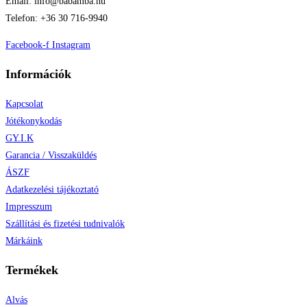
Email: info@babamba.hu
Telefon: +36 30 716-9940
Facebook-f
Instagram
Információk
Kapcsolat
Jótékonykodás
GY.I.K
Garancia / Visszaküldés
ÁSZF
Adatkezelési tájékoztató
Impresszum
Szállítási és fizetési tudnivalók
Márkáink
Termékek
Alvás