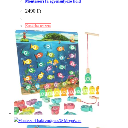
Montessori fa egyensúlyozó hold
2490
Ft
Kosárba teszem
Megnézem