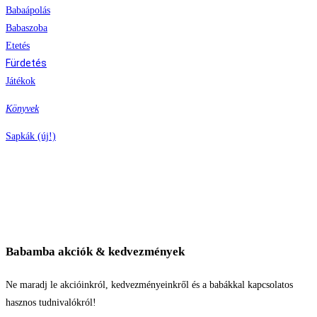
Babaápolás
Babaszoba
Etetés
Fürdetés
Játékok
Könyvek
Sapkák (új!)
Babamba akciók & kedvezmények
Ne maradj le akcióinkról, kedvezményeinkről és a babákkal kapcsolatos
hasznos tudnivalókról!