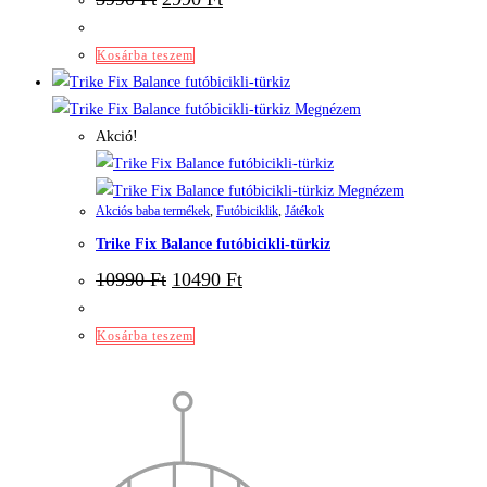
Kosárba teszem
Megnézem
Akció!
Megnézem
Akciós baba termékek
,
Futóbiciklik
,
Játékok
Trike Fix Balance futóbicikli-türkiz
10990
Ft
10490
Ft
Kosárba teszem