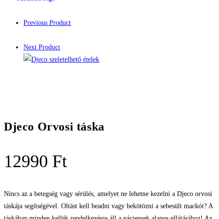
Previous Product
Next Product
Djeco Orvosi táska
12990
Ft
Nincs az a betegség vagy sérülés, amelyet ne lehetne kezelni a Djeco orvosi
táskája segítségével. Oltást kell beadni vagy bekötözni a sebesült mackót? A
táskában minden kellék rendelkezésre áll a páciensek alapos ellátásához! Az