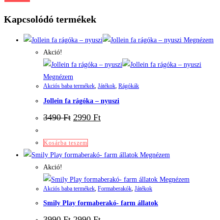
Kapcsolódó termékek
Megnézem
Akció!
Megnézem
Akciós baba termékek
,
Játékok
,
Rágókák
Jollein fa rágóka – nyuszi
3490
Ft
2990
Ft
Kosárba teszem
Megnézem
Akció!
Megnézem
Akciós baba termékek
,
Formaberakók
,
Játékok
Smily Play formaberakó- farm állatok
3990
Ft
2990
Ft