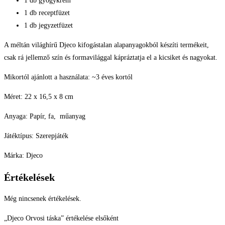
1 db gyógykrém
1 db receptfüzet
1 db jegyzetfüzet
A méltán világhírű Djeco kifogástalan alapanyagokból készíti termékeit,
csak rá jellemző szín és formavilággal kápráztatja el a kicsiket és nagyokat.
Mikortól ajánlott a használata: ~3 éves kortól
Méret: 22 x 16,5 x 8 cm
Anyaga: Papír, fa, műanyag
Játéktípus: Szerepjáték
Márka: Djeco
Értékelések
Még nincsenek értékelések.
„Djeco Orvosi táska” értékelése elsőként