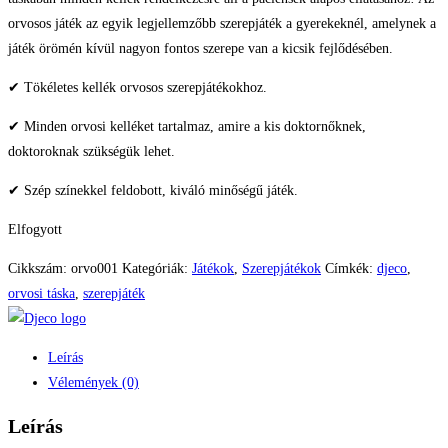
orvosos játék az egyik legjellemzőbb szerepjáték a gyerekeknél, amelynek a
játék örömén kívül nagyon fontos szerepe van a kicsik fejlődésében.
✔ Tökéletes kellék orvosos szerepjátékokhoz.
✔ Minden orvosi kelléket tartalmaz, amire a kis doktornőknek,
doktoroknak szükségük lehet.
✔ Szép színekkel feldobott, kiváló minőségű játék.
Elfogyott
Cikkszám:
orvo001
Kategóriák:
Játékok
,
Szerepjátékok
Címkék:
djeco
,
orvosi táska
,
szerepjáték
Leírás
Vélemények (0)
Leírás