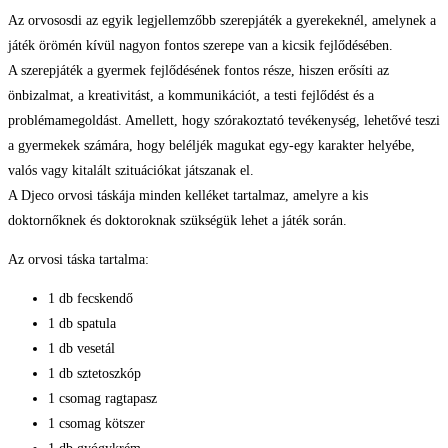
Az orvososdi az egyik legjellemzőbb szerepjáték a gyerekeknél, amelynek a
játék örömén kívül nagyon fontos szerepe van a kicsik fejlődésében.
A szerepjáték a gyermek fejlődésének fontos része, hiszen erősíti az
önbizalmat, a kreativitást, a kommunikációt, a testi fejlődést és a
problémamegoldást. Amellett, hogy szórakoztató tevékenység, lehetővé teszi
a gyermekek számára, hogy beléljék magukat egy-egy karakter helyébe,
valós vagy kitalált szituációkat játszanak el.
A Djeco orvosi táskája minden kelléket tartalmaz, amelyre a kis
doktornőknek és doktoroknak szükségük lehet a játék során.
Az orvosi táska tartalma:
1 db fecskendő
1 db spatula
1 db vesetál
1 db sztetoszkóp
1 csomag ragtapasz
1 csomag kötszer