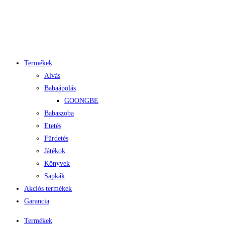
Termékek
Alvás
Babaápolás
GOONGBE
Babaszoba
Etetés
Fürdetés
Játékok
Könyvek
Sapkák
Akciós termékek
Garancia
Termékek