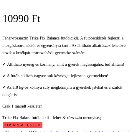
10990
Ft
Fehér-rózsaszín Trike Fix Balance futóbicikli. A futóbiciklizés fejleszti a
mozgáskoordinációt és egyensúlyra tanít. Az állítható alkatrészek lehetővé
teszik a kerékpár testreszabását gyermeke számára.
✔ Állítható nyereg és kormány, amit a gyerek magasságához tud állítani!
✔ A futóbiciklizés nagyon sok készséget fejleszt a gyermekben!
✔ Az 1,8 kg-os könnyű súly megkönnyíti a gyerekek játékát és a szülők
dolgát is!
Csak 1 maradt készleten
Trike Fix Balace futóbicikli - fehér & rózsaszín mennyiség
KOSÁRBA TESZEM