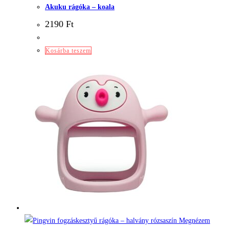
Akuku rágóka – koala
2190
Ft
Kosárba teszem
Megnézem