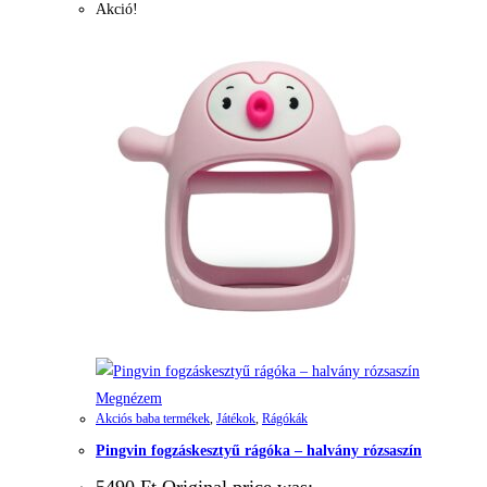
Akció!
Megnézem
Akciós baba termékek
,
Játékok
,
Rágókák
Pingvin fogzáskesztyű rágóka – halvány rózsaszín