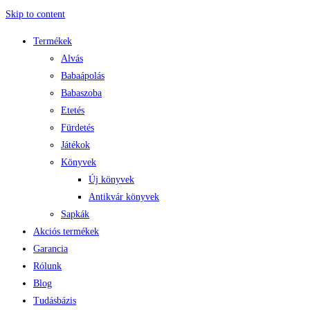
Skip to content
Termékek
Alvás
Babaápolás
Babaszoba
Etetés
Fürdetés
Játékok
Könyvek
Új könyvek
Antikvár könyvek
Sapkák
Akciós termékek
Garancia
Rólunk
Blog
Tudásbázis