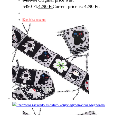
5490
Ft
Original price was:
5490 Ft.
4290
Ft
Current price is: 4290 Ft.
Kosárba teszem
Megnézem