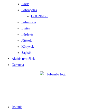
Alvás
Babaápolás
GOONGBE
Babaszoba
Etetés
Fürdetés
Játékok
Könyvek
Sapkák
Akciós termékek
Garancia
Rólunk