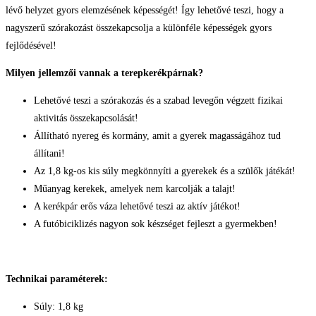
lévő helyzet gyors elemzésének képességét! Így lehetővé teszi, hogy a
nagyszerű szórakozást összekapcsolja a különféle képességek gyors
fejlődésével!
Milyen jellemzői vannak a terepkerékpárnak?
Lehetővé teszi a szórakozás és a szabad levegőn végzett fizikai
aktivitás összekapcsolását!
Állítható nyereg és kormány, amit a gyerek magasságához tud
állítani!
Az 1,8 kg-os kis súly megkönnyíti a gyerekek és a szülők játékát!
Műanyag kerekek, amelyek nem karcolják a talajt!
A kerékpár erős váza lehetővé teszi az aktív játékot!
A futóbiciklizés nagyon sok készséget fejleszt a gyermekben!
Technikai paraméterek:
Súly: 1,8 kg