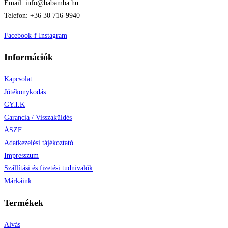
Email: info@babamba.hu
Telefon: +36 30 716-9940
Facebook-f
Instagram
Információk
Kapcsolat
Jótékonykodás
GY.I.K
Garancia / Visszaküldés
ÁSZF
Adatkezelési tájékoztató
Impresszum
Szállítási és fizetési tudnivalók
Márkáink
Termékek
Alvás