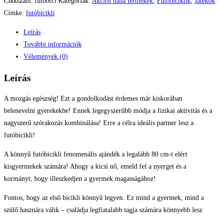
Cikkszám:
futo003
Kategóriák:
Akciós baba termékek
,
Futóbiciklik
,
Játékok
Címke:
futóbicikli
Leírás
További információk
Vélemények (0)
Leírás
A mozgás egészség! Ezt a gondolkodást érdemes már kiskorában
belenevelni gyerekekbe! Ennek legegyszerűbb módja a fizikai aktivitás és a
nagyszerű szórakozás kombinálása! Erre a célra ideális partner lesz a
futóbicikli!
A könnyű futóbicikli fenomenális ajándék a legalább 80 cm-t elért
kisgyermekek számára! Ahogy a kicsi nő, emeld fel a nyerget és a
kormányt, hogy illeszkedjen a gyermek magasságához!
Fontos, hogy az első bicikli könnyű legyen. Ez mind a gyermek, mind a
szülő hasznára válik – családja legfiatalabb tagja számára könnyebb lesz