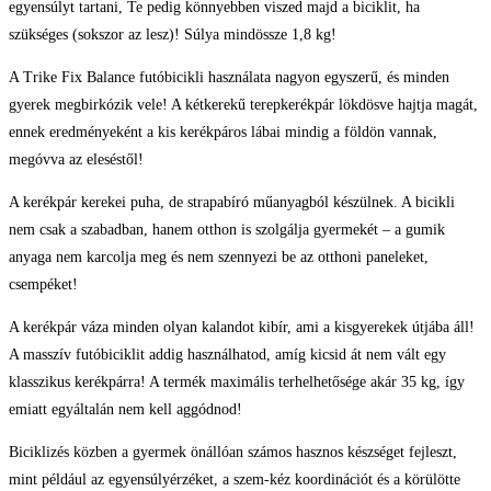
egyensúlyt tartani, Te pedig könnyebben viszed majd a biciklit, ha
szükséges (sokszor az lesz)! Súlya mindössze 1,8 kg!
A Trike Fix Balance futóbicikli használata nagyon egyszerű, és minden
gyerek megbirkózik vele! A kétkerekű terepkerékpár lökdösve hajtja magát,
ennek eredményeként a kis kerékpáros lábai mindig a földön vannak,
megóvva az eleséstől!
A kerékpár kerekei puha, de strapabíró műanyagból készülnek. A bicikli
nem csak a szabadban, hanem otthon is szolgálja gyermekét – a gumik
anyaga nem karcolja meg és nem szennyezi be az otthoni paneleket,
csempéket!
A kerékpár váza minden olyan kalandot kibír, ami a kisgyerekek útjába áll!
A masszív futóbiciklit addig használhatod, amíg kicsid át nem vált egy
klasszikus kerékpárra! A termék maximális terhelhetősége akár 35 kg, így
emiatt egyáltalán nem kell aggódnod!
Biciklizés közben a gyermek önállóan számos hasznos készséget fejleszt,
mint például az egyensúlyérzéket, a szem-kéz koordinációt és a körülötte