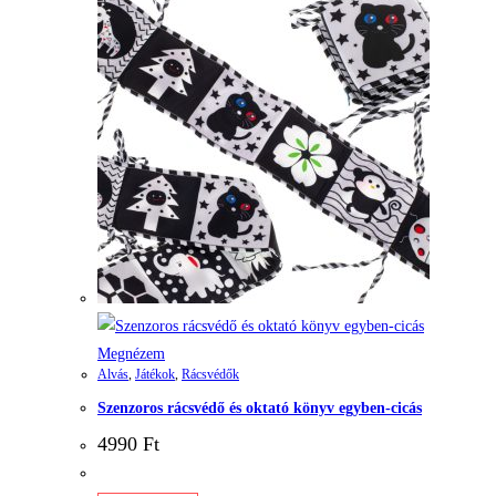
Megnézem
Alvás
,
Játékok
,
Rácsvédők
Szenzoros rácsvédő és oktató könyv egyben-cicás
4990
Ft