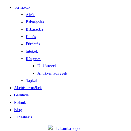
Termékek
Alvás
Babaápolás
Babaszoba
Etetés
Fürdetés
Játékok
Könyvek
Új könyvek
Antikvár könyvek
Sapkák
Akciós termékek
Garancia
Rólunk
Blog
Tudásbázis