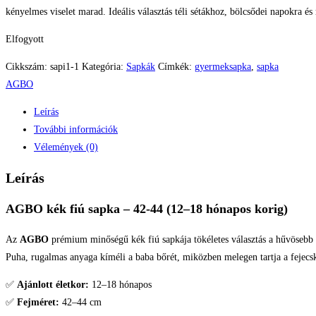
kényelmes viselet marad. Ideális választás téli sétákhoz, bölcsődei napokra é
Elfogyott
Cikkszám:
sapi1-1
Kategória:
Sapkák
Címkék:
gyermeksapka
,
sapka
AGBO
Leírás
További információk
Vélemények (0)
Leírás
AGBO kék fiú sapka – 42-44 (12–18 hónapos korig)
Az
AGBO
prémium minőségű kék fiú sapkája tökéletes választás a hűvösebb
Puha, rugalmas anyaga kíméli a baba bőrét, miközben melegen tartja a fejecsk
✅
Ajánlott életkor:
12–18 hónapos
✅
Fejméret:
42–44 cm