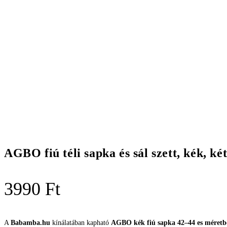
AGBO fiú téli sapka és sál szett, kék, k
3990
Ft
A
Babamba.hu
kínálatában kapható
AGBO kék fiú sapka 42–44 es méretb