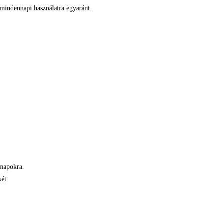
s mindennapi használatra egyaránt.
 napokra.
ét.