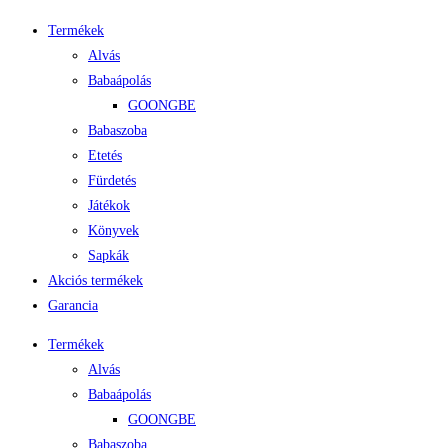
Termékek
Alvás
Babaápolás
GOONGBE
Babaszoba
Etetés
Fürdetés
Játékok
Könyvek
Sapkák
Akciós termékek
Garancia
Termékek
Alvás
Babaápolás
GOONGBE
Babaszoba