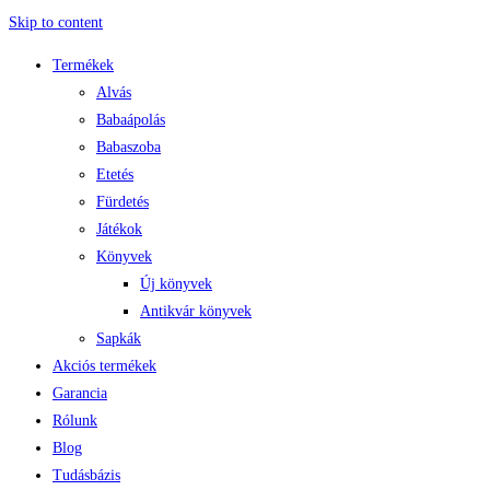
Skip to content
Termékek
Alvás
Babaápolás
Babaszoba
Etetés
Fürdetés
Játékok
Könyvek
Új könyvek
Antikvár könyvek
Sapkák
Akciós termékek
Garancia
Rólunk
Blog
Tudásbázis