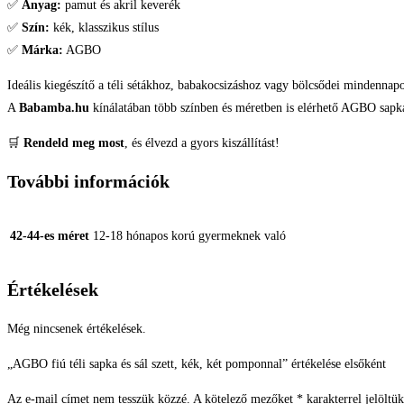
✅
Anyag:
pamut és akril keverék
✅
Szín:
kék, klasszikus stílus
✅
Márka:
AGBO
Ideális kiegészítő a téli sétákhoz, babakocsizáshoz vagy bölcsődei mindennap
A
Babamba.hu
kínálatában több színben és méretben is elérhető AGBO sapk
🛒
Rendeld meg most
, és élvezd a gyors kiszállítást!
További információk
42-44-es méret
12-18 hónapos korú gyermeknek való
Értékelések
Még nincsenek értékelések.
„AGBO fiú téli sapka és sál szett, kék, két pomponnal” értékelése elsőként
Az e-mail címet nem tesszük közzé.
A kötelező mezőket
*
karakterrel jelöltük