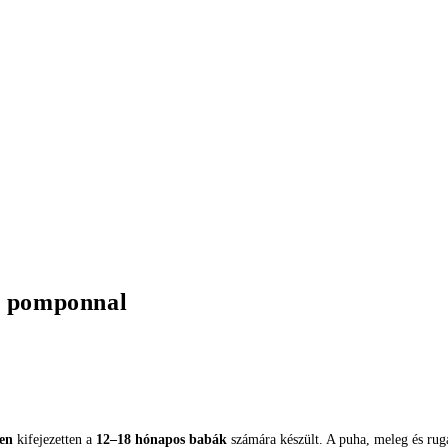
ét pomponnal
en
kifejezetten a
12–18 hónapos babák
számára készült. A puha, meleg és rug