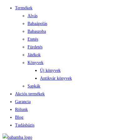
Termékek
Alvás
Babaápolás
Babaszoba
Etetés
Fürdetés
Játékok
Könyvek
Új könyvek
Antikvár könyvek
Sapkák
Akciós termékek
Garancia
Rólunk
Blog
Tudásbázis