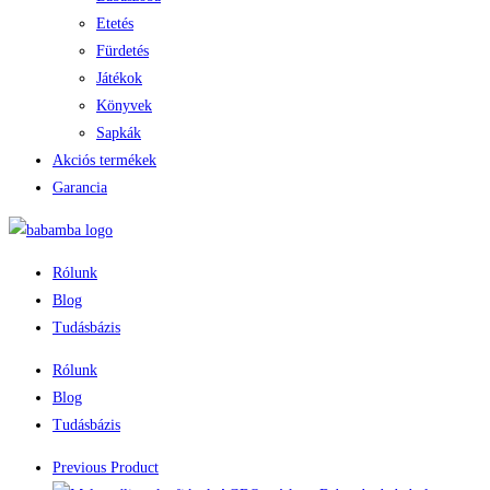
Etetés
Fürdetés
Játékok
Könyvek
Sapkák
Akciós termékek
Garancia
Rólunk
Blog
Tudásbázis
Rólunk
Blog
Tudásbázis
Previous Product