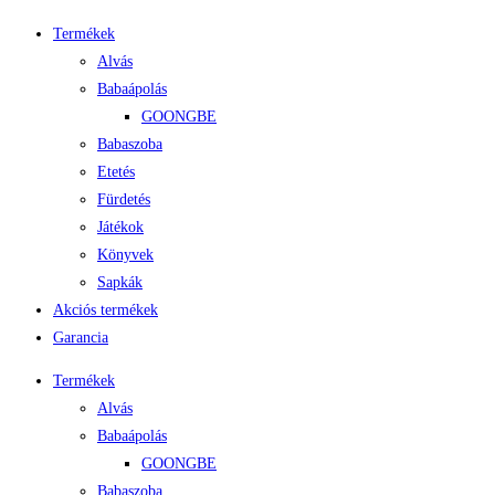
Termékek
Alvás
Babaápolás
GOONGBE
Babaszoba
Etetés
Fürdetés
Játékok
Könyvek
Sapkák
Akciós termékek
Garancia
Termékek
Alvás
Babaápolás
GOONGBE
Babaszoba