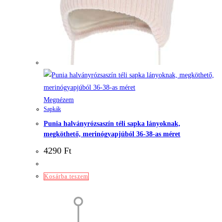
Megnézem
Sapkák
Punia halványrózsaszín téli sapka lányoknak,
megköthető, merinógyapjúból 36-38-as méret
4290
Ft
Kosárba teszem