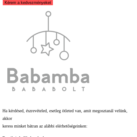
Kérem a kedvezményeket
Ha kérdésed, észrevételed, esetleg ötleted van, amit megosztanál velünk,
akkor
keress minket bátran az alábbi elérhetőségeinken: