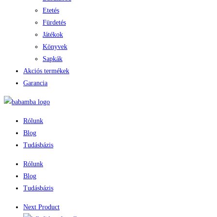
Etetés
Fürdetés
Játékok
Könyvek
Sapkák
Akciós termékek
Garancia
Rólunk
Blog
Tudásbázis
Rólunk
Blog
Tudásbázis
Next Product