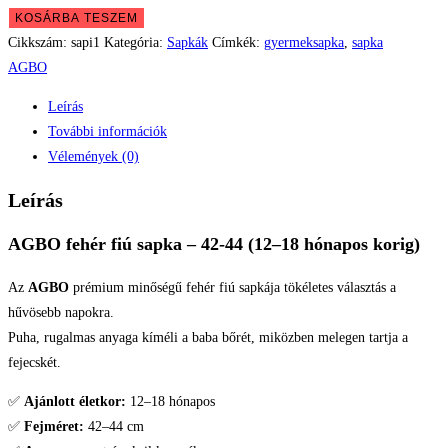
KOSÁRBA TESZEM
Cikkszám:
sapi1
Kategória:
Sapkák
Címkék:
gyermeksapka
,
sapka
AGBO
Leírás
További információk
Vélemények (0)
Leírás
AGBO fehér fiú sapka – 42-44 (12–18 hónapos korig)
Az
AGBO
prémium minőségű fehér fiú sapkája tökéletes választás a
hűvösebb napokra.
Puha, rugalmas anyaga kíméli a baba bőrét, miközben melegen tartja a
fejecskét.
✅
Ajánlott életkor:
12–18 hónapos
✅
Fejméret:
42–44 cm