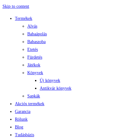
Skip to content
Termékek
Alvás
Babaápolás
Babaszoba
Etetés
Fürdetés
Játékok
Könyvek
Új könyvek
Antikvár könyvek
Sapkák
Akciós termékek
Garancia
Rólunk
Blog
Tudásbázis