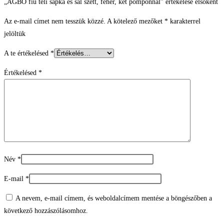
„AGBO fiú téli sapka és sál szett, fehér, két pomponnal” értékelése elsőként
Az e-mail címet nem tesszük közzé.
A kötelező mezőket
*
karakterrel
jelöltük
A te értékelésed
*
Értékelésed
*
Név
*
E-mail
*
A nevem, e-mail címem, és weboldalcímem mentése a böngészőben a
következő hozzászólásomhoz.