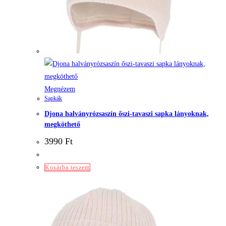
Megnézem
Sapkák
Djona halványrózsaszín őszi-tavaszi sapka lányoknak,
megköthető
3990
Ft
Kosárba teszem