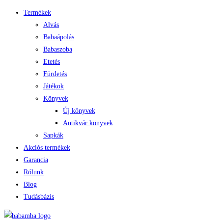
Termékek
Alvás
Babaápolás
Babaszoba
Etetés
Fürdetés
Játékok
Könyvek
Új könyvek
Antikvár könyvek
Sapkák
Akciós termékek
Garancia
Rólunk
Blog
Tudásbázis