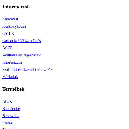
Információk
Kapcsolat
Jótékonykodás
GY.I.K
Garancia / Visszaküldés
ÁSZF
Adatkezelési tájékoztató
Impresszum
Szállítási és fizetési tudnivalók
Márkáink
Termékek
Alvás
Babaápolás
Babaszoba
Etetés