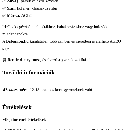
✅
Anyag:
pamut és akril keverék
✅
Szín:
hófehér, klasszikus stílus
✅
Márka:
AGBO
Ideális kiegészítő a téli sétákhoz, babakocsizáshoz vagy bölcsődei
mindennapokra.
A
Babamba.hu
kínálatában több színben és méretben is elérhető AGBO
sapka.
🛒
Rendeld meg most
, és élvezd a gyors kiszállítást!
További információk
42-44-es méret
12-18 hónapos korú gyermeknek való
Értékelések
Még nincsenek értékelések.