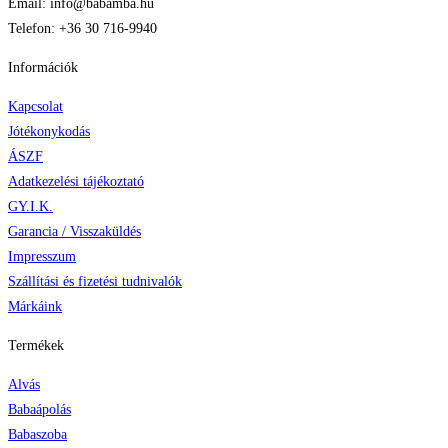
Email: info@babamba.hu
Telefon: +36 30 716-9940
Információk
Kapcsolat
Jótékonykodás
ÁSZF
Adatkezelési tájékoztató
GY.I.K.
Garancia / Visszaküldés
Impresszum
Szállítási és fizetési tudnivalók
Márkáink
Termékek
Alvás
Babaápolás
Babaszoba