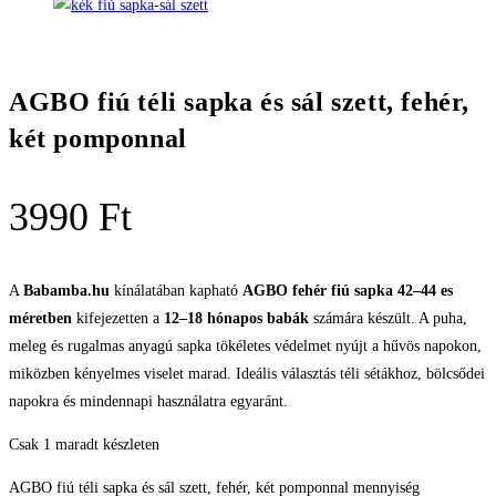
AGBO fiú téli sapka és sál szett, fehér,
két pomponnal
3990
Ft
A
Babamba.hu
kínálatában kapható
AGBO fehér fiú sapka 42–44 es
méretben
kifejezetten a
12–18 hónapos babák
számára készült. A puha,
meleg és rugalmas anyagú sapka tökéletes védelmet nyújt a hűvös napokon,
miközben kényelmes viselet marad. Ideális választás téli sétákhoz, bölcsődei
napokra és mindennapi használatra egyaránt.
Csak 1 maradt készleten
AGBO fiú téli sapka és sál szett, fehér, két pomponnal mennyiség