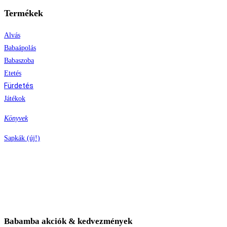
Termékek
Alvás
Babaápolás
Babaszoba
Etetés
Fürdetés
Játékok
Könyvek
Sapkák (új!)
Babamba akciók & kedvezmények