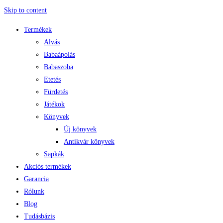
Skip to content
Termékek
Alvás
Babaápolás
Babaszoba
Etetés
Fürdetés
Játékok
Könyvek
Új könyvek
Antikvár könyvek
Sapkák
Akciós termékek
Garancia
Rólunk
Blog
Tudásbázis