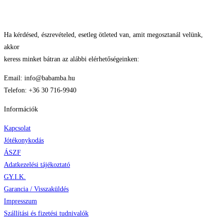
Ha kérdésed, észrevételed, esetleg ötleted van, amit megosztanál velünk,
akkor
keress minket bátran az alábbi elérhetőségeinken:
Email: info@babamba.hu
Telefon: +36 30 716-9940
Információk
Kapcsolat
Jótékonykodás
ÁSZF
Adatkezelési tájékoztató
GY.I.K.
Garancia / Visszaküldés
Impresszum
Szállítási és fizetési tudnivalók