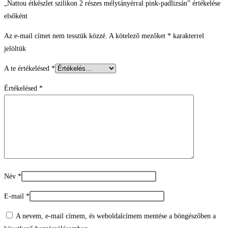
„Nattou étkészlet szilikon 2 részes mélytányérral pink-padlizsán” értékelése
elsőként
Az e-mail címet nem tesszük közzé.
A kötelező mezőket
*
karakterrel
jelöltük
A te értékelésed
*
Értékelésed
*
Név
*
E-mail
*
A nevem, e-mail címem, és weboldalcímem mentése a böngészőben a