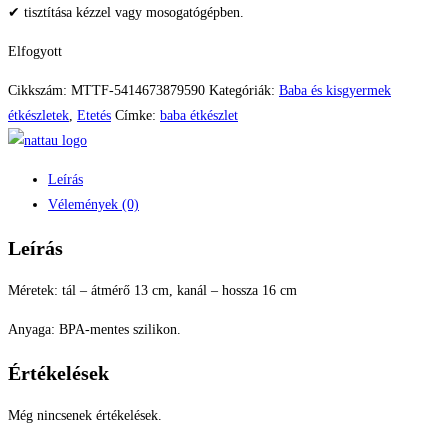
✔ tisztítása kézzel vagy mosogatógépben.
Elfogyott
Cikkszám:
MTTF-5414673879590
Kategóriák:
Baba és kisgyermek
étkészletek
,
Etetés
Címke:
baba étkészlet
Leírás
Vélemények (0)
Leírás
Méretek: tál – átmérő 13 cm, kanál – hossza 16 cm
Anyaga: BPA-mentes szilikon.
Értékelések
Még nincsenek értékelések.