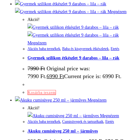
Megnézem
Akció!
Megnézem
Akciós baba termékek
,
Baba és kisgyermek étkészletek
,
Etetés
Gyermek szilikon étkészlet 9 darabos – lila – rák
7990
Ft
Original price was:
7990 Ft.
6990
Ft
Current price is: 6990 Ft.
Kosárba teszem
Megnézem
Akció!
Megnézem
Akciós baba termékek
,
Cumisüvegek és tartozékaik
,
Etetés
Akuku cumisüveg 250 ml – járműves