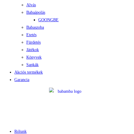
Alvás
Babaápolás
GOONGBE
Babaszoba
Etetés
Fürdetés
Játékok
Könyvek
Sapkák
Akciós termékek
Garancia
Rólunk