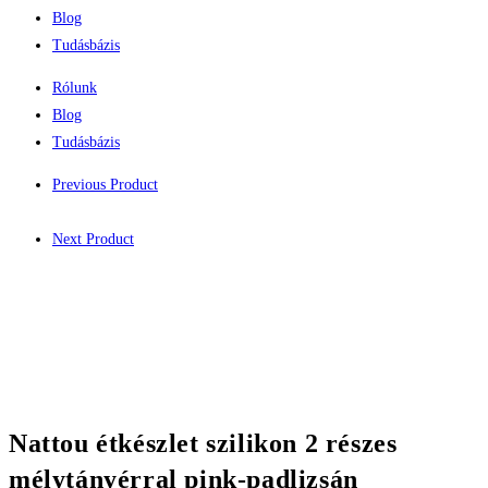
Blog
Tudásbázis
Rólunk
Blog
Tudásbázis
Previous Product
Next Product
Nattou étkészlet szilikon 2 részes
mélytányérral pink-padlizsán