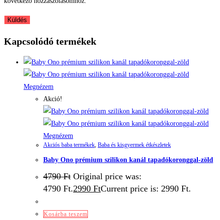
következő hozzászólásomhoz.
Kapcsolódó termékek
Megnézem
Akció!
Megnézem
Akciós baba termékek
,
Baba és kisgyermek étkészletek
Baby Ono prémium szilikon kanál tapadókoronggal-zöld
4790
Ft
Original price was:
4790 Ft.
2990
Ft
Current price is: 2990 Ft.
Kosárba teszem