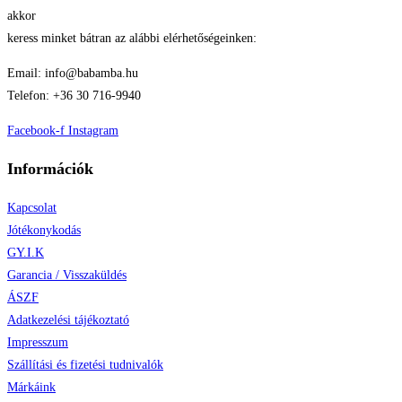
akkor
keress minket bátran az alábbi elérhetőségeinken:
Email: info@babamba.hu
Telefon: +36 30 716-9940
Facebook-f
Instagram
Információk
Kapcsolat
Jótékonykodás
GY.I.K
Garancia / Visszaküldés
ÁSZF
Adatkezelési tájékoztató
Impresszum
Szállítási és fizetési tudnivalók
Márkáink