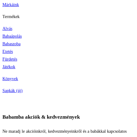
Márkáink
Termékek
Alvás
Babaápolás
Babaszoba
Etetés
Fürdetés
Játékok
Könyvek
Sapkák (új)
Babamba akciók & kedvezmények
Ne maradj le akcióinkról, kedvezményeinkről és a babákkal kapcsolatos