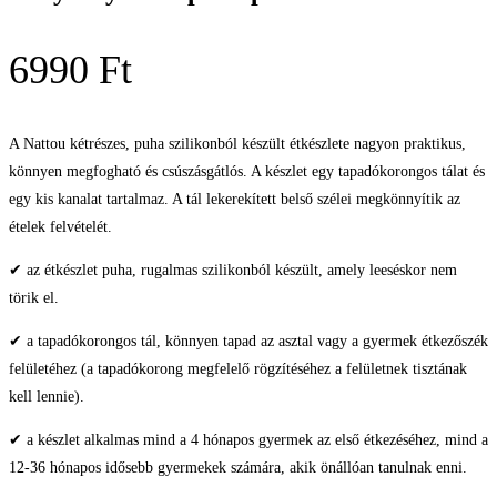
6990
Ft
A Nattou kétrészes, puha szilikonból készült étkészlete nagyon praktikus,
könnyen megfogható és csúszásgátlós. A készlet egy tapadókorongos tálat és
egy kis kanalat tartalmaz. A tál lekerekített belső szélei megkönnyítik az
ételek felvételét.
✔ az étkészlet puha, rugalmas szilikonból készült, amely leeséskor nem
törik el.
✔ a tapadókorongos tál, könnyen tapad az asztal vagy a gyermek étkezőszék
felületéhez (a tapadókorong megfelelő rögzítéséhez a felületnek tisztának
kell lennie).
✔ a készlet alkalmas mind a 4 hónapos gyermek az első étkezéséhez, mind a
12-36 hónapos idősebb gyermekek számára, akik önállóan tanulnak enni.