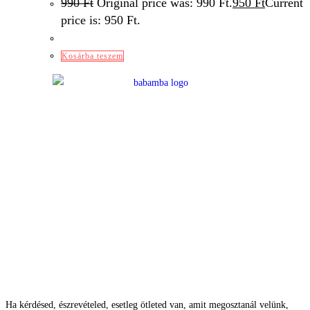
990
Ft
Original price was: 990 Ft.
950
Ft
Current
price is: 950 Ft.
Kosárba teszem
Ha kérdésed, észrevételed, esetleg ötleted van, amit megosztanál velünk,