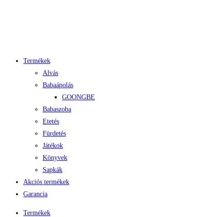
Termékek
Alvás
Babaápolás
GOONGBE
Babaszoba
Etetés
Fürdetés
Játékok
Könyvek
Sapkák
Akciós termékek
Garancia
Termékek