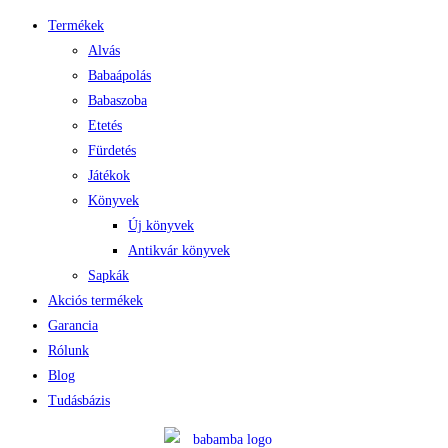
Termékek
Alvás
Babaápolás
Babaszoba
Etetés
Fürdetés
Játékok
Könyvek
Új könyvek
Antikvár könyvek
Sapkák
Akciós termékek
Garancia
Rólunk
Blog
Tudásbázis