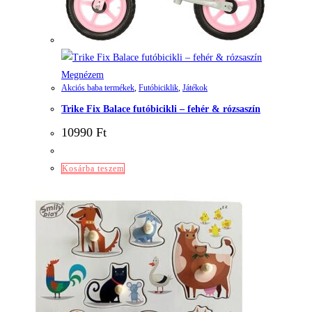
Megnézem
Akciós baba termékek
,
Futóbiciklik
,
Játékok
Trike Fix Balace futóbicikli – fehér & rózsaszín
10990
Ft
Kosárba teszem