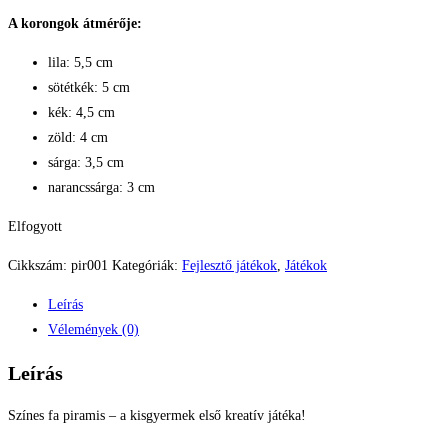
A korongok átmérője:
lila: 5,5 cm
sötétkék: 5 cm
kék: 4,5 cm
zöld: 4 cm
sárga: 3,5 cm
narancssárga: 3 cm
Elfogyott
Cikkszám:
pir001
Kategóriák:
Fejlesztő játékok
,
Játékok
Leírás
Vélemények (0)
Leírás
Színes fa piramis – a kisgyermek első kreatív játéka!