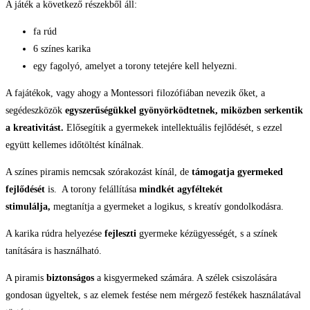
A játék a következő részekből áll:
fa rúd
6 színes karika
egy fagolyó, amelyet a torony tetejére kell helyezni.
A fajátékok, vagy ahogy a Montessori filozófiában nevezik őket, a
segédeszközök
egyszerűségükkel gyönyörködtetnek, miközben serkentik
a kreativitást.
Elősegítik a gyermekek intellektuális fejlődését, s ezzel
együtt kellemes időtöltést kínálnak.
A színes piramis nemcsak szórakozást kínál, de
támogatja gyermeked
fejlődését
is. A torony felállítása
mindkét agyféltekét
stimulálja,
megtanítja a gyermeket a logikus, s kreatív gondolkodásra.
A karika rúdra helyezése
fejleszti
gyermeke kézügyességét, s a
színek
tanítására is használható.
A piramis
biztonságos
a kisgyermeked számára. A szélek csiszolására
gondosan ügyeltek, s az elemek festése nem mérgező festékek használatával