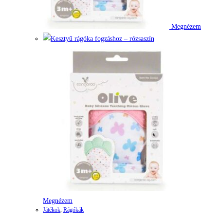
Megnézem
Megnézem
Játékok
,
Rágókák