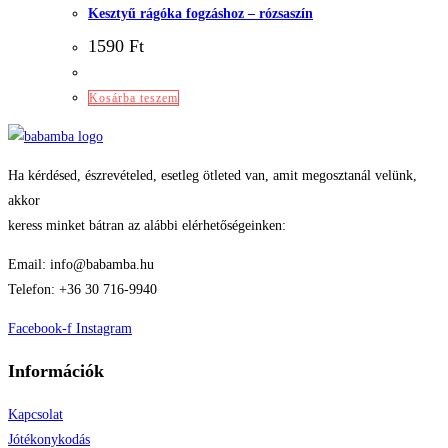
Kesztyű rágóka fogzáshoz – rózsaszín
1590
Ft
Kosárba teszem
Ha kérdésed, észrevételed, esetleg ötleted van, amit megosztanál velünk,
akkor
keress minket bátran az alábbi elérhetőségeinken:
Email: info@babamba.hu
Telefon: +36 30 716-9940
Facebook-f
Instagram
Információk
Kapcsolat
Jótékonykodás