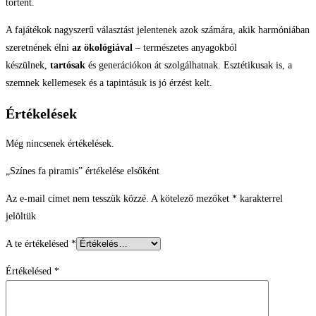
történt.
A fajátékok nagyszerű választást jelentenek azok számára, akik harmóniában
szeretnének élni
az ökológiával
– természetes anyagokból
készülnek,
tartósak
és generációkon át szolgálhatnak. Esztétikusak is, a
szemnek kellemesek és a tapintásuk is jó érzést kelt
.
Értékelések
Még nincsenek értékelések.
„Színes fa piramis” értékelése elsőként
Az e-mail címet nem tesszük közzé.
A kötelező mezőket
*
karakterrel
jelöltük
A te értékelésed
*
Értékelésed
*