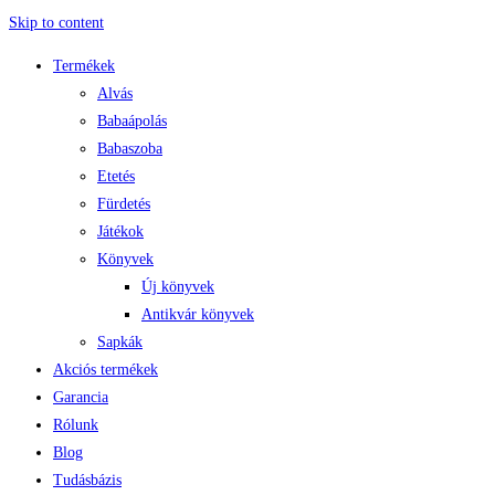
Skip to content
Termékek
Alvás
Babaápolás
Babaszoba
Etetés
Fürdetés
Játékok
Könyvek
Új könyvek
Antikvár könyvek
Sapkák
Akciós termékek
Garancia
Rólunk
Blog
Tudásbázis