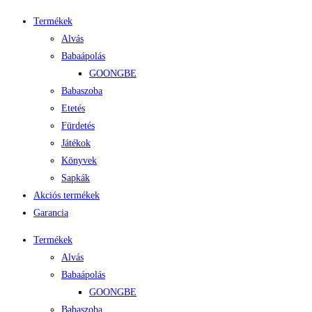
Termékek
Alvás
Babaápolás
GOONGBE
Babaszoba
Etetés
Fürdetés
Játékok
Könyvek
Sapkák
Akciós termékek
Garancia
Termékek
Alvás
Babaápolás
GOONGBE
Babaszoba