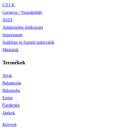
GY.I.K
Garancia / Visszaküldés
ÁSZF
Adatkezelési tájékoztató
Impresszum
Szállítási és fizetési tudnivalók
Márkáink
Termékek
Alvás
Babaápolás
Babaszoba
Etetés
Fürdetés
Játékok
Könyvek