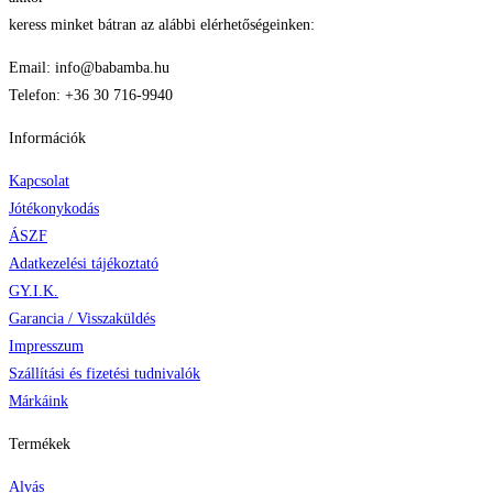
keress minket bátran az alábbi elérhetőségeinken:
Email: info@babamba.hu
Telefon: +36 30 716-9940
Információk
Kapcsolat
Jótékonykodás
ÁSZF
Adatkezelési tájékoztató
GY.I.K.
Garancia / Visszaküldés
Impresszum
Szállítási és fizetési tudnivalók
Márkáink
Termékek
Alvás