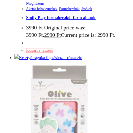
Megnézem
Akciós baba termékek
,
Formaberakók
,
Játékok
Smily Play formaberakó- farm állatok
3990
Ft
Original price was:
3990 Ft.
2990
Ft
Current price is: 2990 Ft.
Kosárba teszem