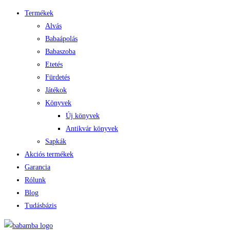
Termékek
Alvás
Babaápolás
Babaszoba
Etetés
Fürdetés
Játékok
Könyvek
Új könyvek
Antikvár könyvek
Sapkák
Akciós termékek
Garancia
Rólunk
Blog
Tudásbázis