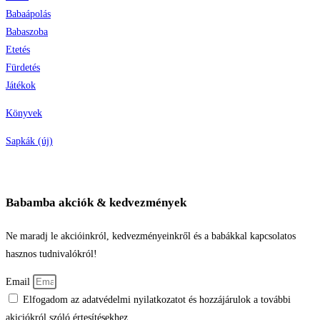
Babaápolás
Babaszoba
Etetés
Fürdetés
Játékok
Könyvek
Sapkák (új)
Babamba akciók & kedvezmények
Ne maradj le akcióinkról, kedvezményeinkről és a babákkal kapcsolatos
hasznos tudnivalókról!
Email
Elfogadom az adatvédelmi nyilatkozatot és hozzájárulok a további
akiciókról szóló értesítésekhez.