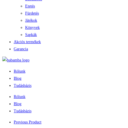
Etetés
Fürdetés
Játékok
Könyvek
Sapkák
Akciós termékek
Garancia
Rólunk
Blog
Tudásbázis
Rólunk
Blog
Tudásbázis
Previous Product