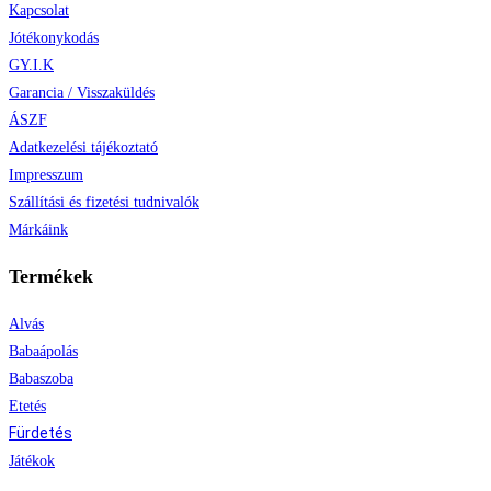
Kapcsolat
Jótékonykodás
GY.I.K
Garancia / Visszaküldés
ÁSZF
Adatkezelési tájékoztató
Impresszum
Szállítási és fizetési tudnivalók
Márkáink
Termékek
Alvás
Babaápolás
Babaszoba
Etetés
Fürdetés
Játékok