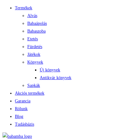
Termékek
Alvás
Babaápolás
Babaszoba
Etetés
Fürdetés
Játékok
Könyvek
Új könyvek
Antikvár könyvek
Sapkák
Akciós termékek
Garancia
Rólunk
Blog
Tudásbázis