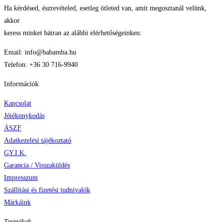
Ha kérdésed, észrevételed, esetleg ötleted van, amit megosztanál velünk,
akkor
keress minket bátran az alábbi elérhetőségeinken:
Email: info@babamba.hu
Telefon: +36 30 716-9940
Információk
Kapcsolat
Jótékonykodás
ÁSZF
Adatkezelési tájékoztató
GY.I.K.
Garancia / Visszaküldés
Impresszum
Szállítási és fizetési tudnivalók
Márkáink
Termékek