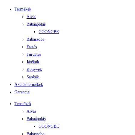
Termékek
Alvás
Babaápolás
GOONGBE
Babaszoba
Etetés
Fürdetés
Játékok
Könyvek
Sapkák
Akciós termékek
Garancia
Termékek
Alvás
Babaápolás
GOONGBE
Babaszoba