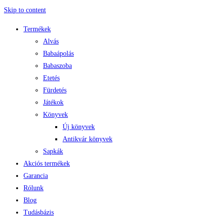
Skip to content
Termékek
Alvás
Babaápolás
Babaszoba
Etetés
Fürdetés
Játékok
Könyvek
Új könyvek
Antikvár könyvek
Sapkák
Akciós termékek
Garancia
Rólunk
Blog
Tudásbázis