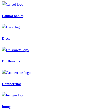
Canpol babies
Djeco
Dr. Brown's
Gamberritos
Innogio