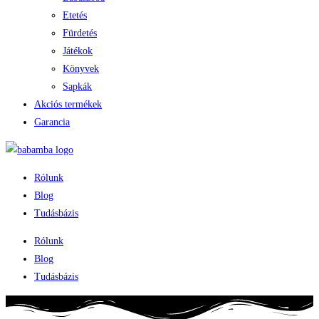
Etetés
Fürdetés
Játékok
Könyvek
Sapkák
Akciós termékek
Garancia
Rólunk
Blog
Tudásbázis
Rólunk
Blog
Tudásbázis