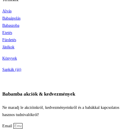
Alvás
Babaápolás
Babaszoba
Etetés
Fürdetés
Játékok
Könyvek
Sapkák (új)
Babamba akciók & kedvezmények
Ne maradj le akcióinkról, kedvezményeinkről és a babákkal kapcsolatos
hasznos tudnivalókról!
Email